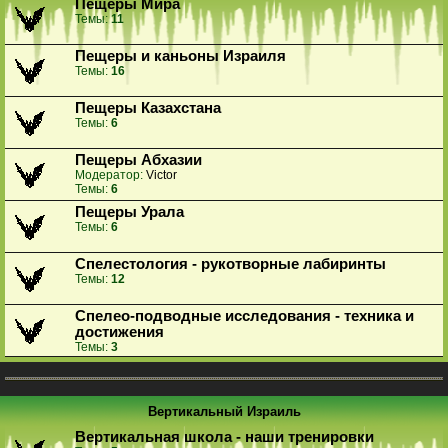
Пещеры Мира
Темы:
11
Пещеры и каньоны Израиля
Темы:
16
Пещеры Казахстана
Темы:
6
Пещеры Абхазии
Модератор:
Victor
Темы:
6
Пещеры Урала
Темы:
6
Спелестология - рукотворные лабиринты
Темы:
12
Спелео-подводные исследования - техника и
достижения
Темы:
3
Вертикальный Израиль
Вертикальная школа - наши тренировки