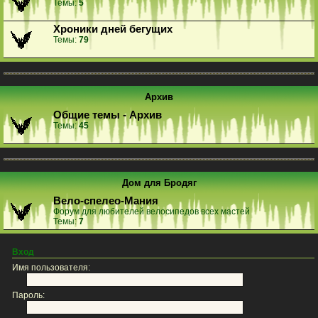
Темы:
5
Хроники дней бегущих
Темы:
79
Архив
Общие темы - Архив
Темы:
45
Дом для Бродяг
Вело-спелео-Мания
Форум для любителей велосипедов всех мастей
Темы:
7
Вход
Имя пользователя:
Пароль: