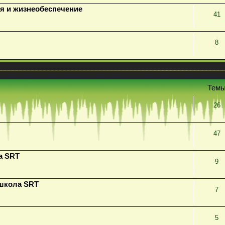
я и жизнеобеспечение
41
8
Тем
26
47
а SRT
9
 школа SRT
7
5