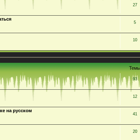
27
аться
5
10
Тем
93
12
ке на русском
41
20