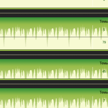
Тем
5
79
Тем
45
Тем
7