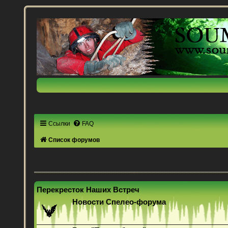
Ссылки
FAQ
Список форумов
Перекресток Наших Встреч
Новости Спелео-форума