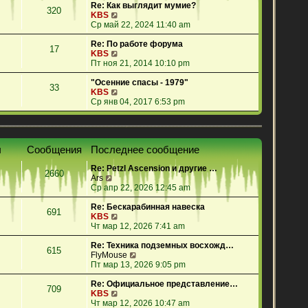
е
Re: Как выглядит мумие?
320
й
П
KBS
т
е
Ср май 22, 2024 11:40 am
и
р
к
е
Re: По работе форума
17
п
й
П
KBS
о
т
е
Пт ноя 21, 2014 10:10 pm
с
и
р
л
к
е
"Осенние спасы - 1979"
33
е
п
й
П
KBS
д
о
т
е
Ср янв 04, 2017 6:53 pm
н
с
и
р
е
л
к
е
м
е
п
й
у
д
о
т
ы
Сообщения
Последнее сообщение
с
н
с
и
о
е
л
к
Re: Petzl Ascension и другие …
о
м
е
п
2660
П
Ars
б
у
д
о
е
Ср апр 22, 2026 12:45 am
щ
с
н
с
р
е
о
е
л
е
Re: Бескарабинная навеска
н
о
м
е
691
й
П
KBS
и
б
у
д
т
е
Чт мар 12, 2026 7:41 am
ю
щ
с
н
и
р
е
о
е
к
е
Re: Техника подземных восхожд…
н
о
м
615
п
й
П
FlyMouse
и
б
у
о
т
е
Пт мар 13, 2026 9:05 pm
ю
щ
с
с
и
р
е
о
л
к
е
Re: Официальное представление…
н
о
709
е
п
П
й
KBS
и
б
д
о
е
т
Чт мар 12, 2026 10:47 am
ю
щ