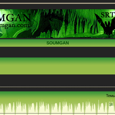
SOUMGAN
Тем
18