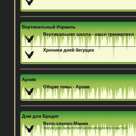
Вертикальный Израиль
Вертикальная школа - наши тренировки
Хроники дней бегущих
Архив
Общие темы - Архив
Дом для Бродяг
Вело-спелео-Мания
Форум для любителей велосипедов всех мастей