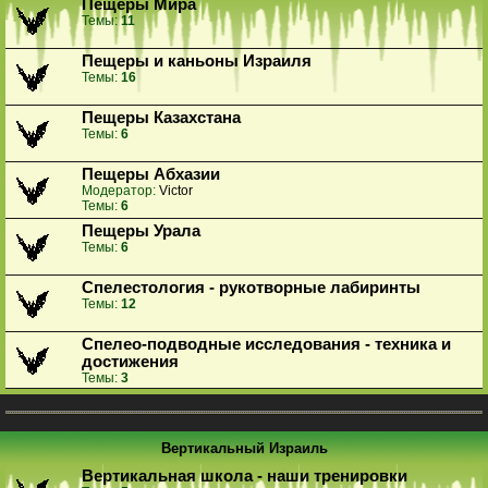
Пещеры Мира
Темы:
11
Пещеры и каньоны Израиля
Темы:
16
Пещеры Казахстана
Темы:
6
Пещеры Абхазии
Модератор:
Victor
Темы:
6
Пещеры Урала
Темы:
6
Спелестология - рукотворные лабиринты
Темы:
12
Спелео-подводные исследования - техника и
достижения
Темы:
3
Вертикальный Израиль
Вертикальная школа - наши тренировки