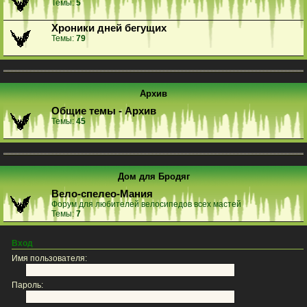
Темы:
5
Хроники дней бегущих
Темы:
79
Архив
Общие темы - Архив
Темы:
45
Дом для Бродяг
Вело-спелео-Мания
Форум для любителей велосипедов всех мастей
Темы:
7
Вход
Имя пользователя:
Пароль: