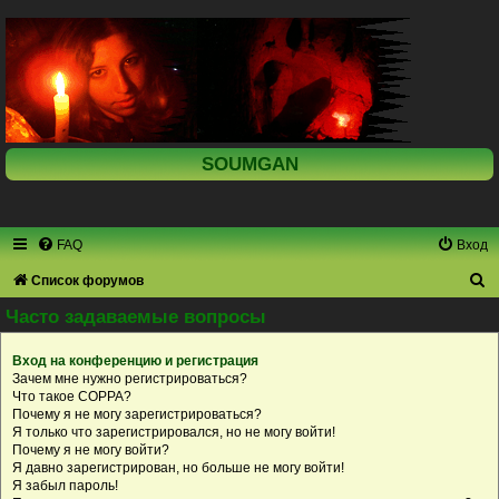
SOUMGAN
FAQ
Вход
П
Список форумов
о
Часто задаваемые вопросы
и
Вход на конференцию и регистрация
с
Зачем мне нужно регистрироваться?
к
Что такое COPPA?
Почему я не могу зарегистрироваться?
Я только что зарегистрировался, но не могу войти!
Почему я не могу войти?
Я давно зарегистрирован, но больше не могу войти!
Я забыл пароль!