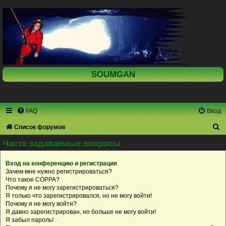
SOUMGAN
FAQ
Вход
П
Список форумов
о
Часто задаваемые вопросы
и
Вход на конференцию и регистрация
с
Зачем мне нужно регистрироваться?
к
Что такое COPPA?
Почему я не могу зарегистрироваться?
Я только что зарегистрировался, но не могу войти!
Почему я не могу войти?
Я давно зарегистрирован, но больше не могу войти!
Я забыл пароль!