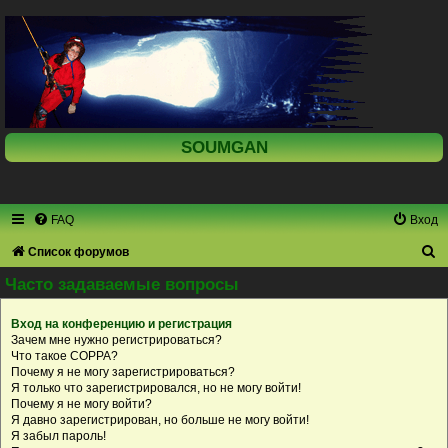
SOUMGAN
FAQ
Вход
П
Список форумов
о
Часто задаваемые вопросы
и
Вход на конференцию и регистрация
с
Зачем мне нужно регистрироваться?
к
Что такое COPPA?
Почему я не могу зарегистрироваться?
Я только что зарегистрировался, но не могу войти!
Почему я не могу войти?
Я давно зарегистрирован, но больше не могу войти!
Я забыл пароль!