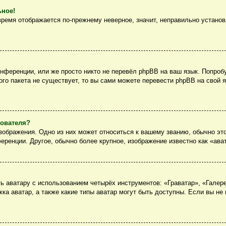
ьное!
 время отображается по-прежнему неверное, значит, неправильно устано
нференции, или же просто никто не перевёл phpBB на ваш язык. Попроб
вого пакета не существует, то вы сами можете перевести phpBB на сво
зователя?
ображения. Одно из них может относиться к вашему званию, обычно это
еренции. Другое, обычно более крупное, изображение известно как «ава
 аватару с использованием четырёх инструментов: «Граватар», «Галер
ка аватар, а также какие типы аватар могут быть доступны. Если вы не