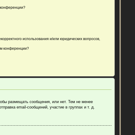
 конференции?
екорректного использования и/или юридических вопросов,
ом конференции?
тобы размещать сообщения, или нет. Тем не менее
равка email-сообщений, участие в группах и т. д.