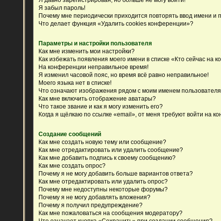
Я забыл пароль!
Почему мне периодически приходится повторять ввод имени и 
Что делает функция «Удалить cookies конференции»?
Параметры и настройки пользователя
Как мне изменить мои настройки?
Как избежать появления моего имени в списке «Кто сейчас на 
На конференции неправильное время!
Я изменил часовой пояс, но время всё равно неправильное!
Моего языка нет в списке!
Что означают изображения рядом с моим именем пользовател
Как мне включить отображение аватары?
Что такое звание и как я могу изменить его?
Когда я щёлкаю по ссылке «email», от меня требуют войти на к
Создание сообщений
Как мне создать новую тему или сообщение?
Как мне отредактировать или удалить сообщение?
Как мне добавить подпись к своему сообщению?
Как мне создать опрос?
Почему я не могу добавить больше вариантов ответа?
Как мне отредактировать или удалить опрос?
Почему мне недоступны некоторые форумы?
Почему я не могу добавлять вложения?
Почему я получил предупреждение?
Как мне пожаловаться на сообщения модератору?
Что означает кнопка «Сохранить» при создании сообщения?