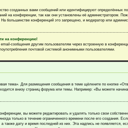
ество созданных вами сообщений или идентифицируют определённых пол
ний на конференции, так как они установлены её администратором. По
. На большинстве конференций это запрещено, и модератор или админис
йти на конференцию!
ь email-сообщения другим пользователям через встроенную в конференц
злоупотребления почтовой системой анонимными пользователями.
овая тема». Для размещения сообщения в теме щёлкните по кнопке «Отв
ходится внизу страниц форума или темы. Например: «Вы можете начина
онференции, вы можете редактировать и удалять только свои собствен
огда только в течение ограниченного времени после его создания. Если
, а также дату и время последней из них. Эта надпись не появляется, 