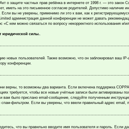
или Акт о защите частных прав ребёнка в интернете от 1998 г. — это зако
, иметь на это письменное согласие родителей. Допустимо наличие ин
Если вы не уверены, применимо ли это к вам, как к регистрирующемуся
Limited администрация данной конференции не может давать рекомендац
ос «С кем можно связаться по вопросу некорректного использования и/и
ет юридической силы.
.
ю новых пользователей. Также возможно, что он заблокировал ваш IP-
тору конференции.
они верны, то возможны два варианта. Если включена поддержка COPPA и
циях требуется, чтобы все новые учётные записи были активированы по
и вам было прислано email-сообщение, следуйте полученным инструкция
н спам-фильтром. Если вы уверены, что ввели правильный адрес email, 
едитесь, что вы правильно вводите имя пользователя и пароль. Если д