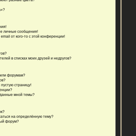
а»?
ния!
е личные сообщения!
email от кого-то с этой конференции!
гов?
телей в списках моих друзей и недругов?
 или форумам?
ов?
 пустую страницу!
ренции?
зданные мной темы?
ок?
исаться на определённую тему?
ный форум?