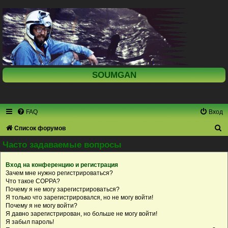
SOUMGAN
FAQ
Вход
П
Список форумов
о
Часто задаваемые вопросы
и
Вход на конференцию и регистрация
с
Зачем мне нужно регистрироваться?
к
Что такое COPPA?
Почему я не могу зарегистрироваться?
Я только что зарегистрировался, но не могу войти!
Почему я не могу войти?
Я давно зарегистрирован, но больше не могу войти!
Я забыл пароль!