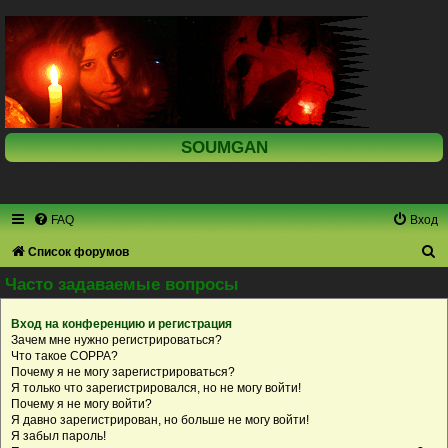
SOUMGAN
FAQ
Вход
П
Список форумов
о
Часто задаваемые вопросы
и
Вход на конференцию и регистрация
с
Зачем мне нужно регистрироваться?
к
Что такое COPPA?
Почему я не могу зарегистрироваться?
Я только что зарегистрировался, но не могу войти!
Почему я не могу войти?
Я давно зарегистрирован, но больше не могу войти!
Я забыл пароль!