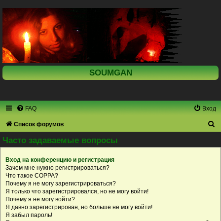
SOUMGAN
FAQ
Вход
П
Список форумов
о
Часто задаваемые вопросы
и
Вход на конференцию и регистрация
с
Зачем мне нужно регистрироваться?
к
Что такое COPPA?
Почему я не могу зарегистрироваться?
Я только что зарегистрировался, но не могу войти!
Почему я не могу войти?
Я давно зарегистрирован, но больше не могу войти!
Я забыл пароль!