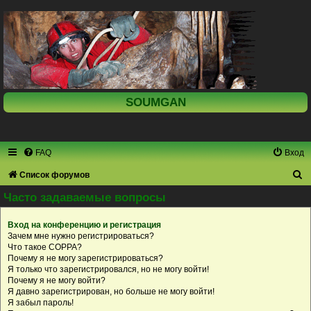
SOUMGAN
FAQ
Вход
П
Список форумов
о
Часто задаваемые вопросы
и
Вход на конференцию и регистрация
с
Зачем мне нужно регистрироваться?
к
Что такое COPPA?
Почему я не могу зарегистрироваться?
Я только что зарегистрировался, но не могу войти!
Почему я не могу войти?
Я давно зарегистрирован, но больше не могу войти!
Я забыл пароль!