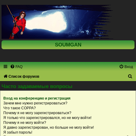
SOUMGAN
FAQ
Вход
П
Список форумов
о
Часто задаваемые вопросы
и
Вход на конференцию и регистрация
с
Зачем мне нужно регистрироваться?
к
Что такое COPPA?
Почему я не могу зарегистрироваться?
Я только что зарегистрировался, но не могу войти!
Почему я не могу войти?
Я давно зарегистрирован, но больше не могу войти!
Я забыл пароль!