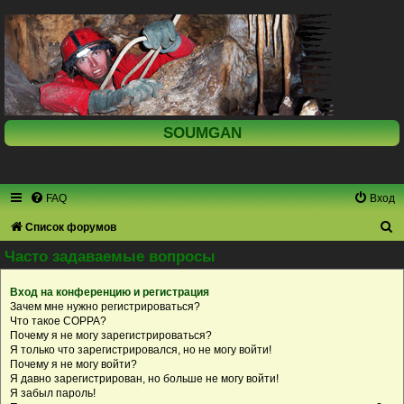
SOUMGAN
FAQ
Вход
П
Список форумов
о
Часто задаваемые вопросы
и
Вход на конференцию и регистрация
с
Зачем мне нужно регистрироваться?
к
Что такое COPPA?
Почему я не могу зарегистрироваться?
Я только что зарегистрировался, но не могу войти!
Почему я не могу войти?
Я давно зарегистрирован, но больше не могу войти!
Я забыл пароль!