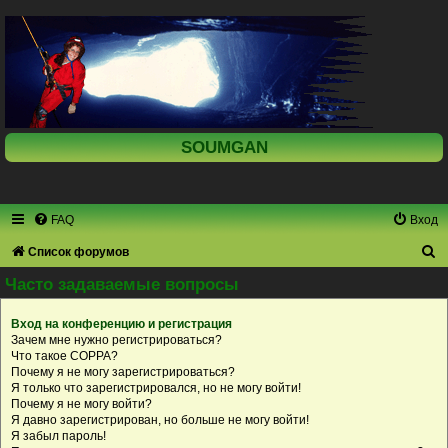
SOUMGAN
FAQ
Вход
П
Список форумов
о
Часто задаваемые вопросы
и
Вход на конференцию и регистрация
с
Зачем мне нужно регистрироваться?
к
Что такое COPPA?
Почему я не могу зарегистрироваться?
Я только что зарегистрировался, но не могу войти!
Почему я не могу войти?
Я давно зарегистрирован, но больше не могу войти!
Я забыл пароль!