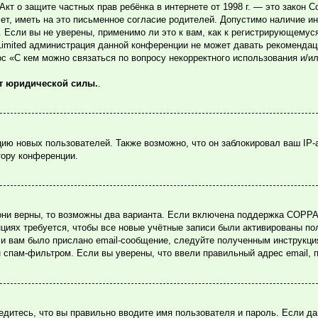
или Акт о защите частных прав ребёнка в интернете от 1998 г. — это зако
, иметь на это письменное согласие родителей. Допустимо наличие ин
Если вы не уверены, применимо ли это к вам, как к регистрирующемуся
Limited администрация данной конференции не может давать рекомендац
ос «С кем можно связаться по вопросу некорректного использования и/и
ет юридической силы.
.
ю новых пользователей. Также возможно, что он заблокировал ваш IP-
тору конференции.
они верны, то возможны два варианта. Если включена поддержка COPPA и
циях требуется, чтобы все новые учётные записи были активированы по
и вам было прислано email-сообщение, следуйте полученным инструкция
н спам-фильтром. Если вы уверены, что ввели правильный адрес email, 
едитесь, что вы правильно вводите имя пользователя и пароль. Если д