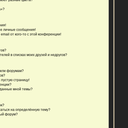
а»?
ния!
е личные сообщения!
email от кого-то с этой конференции!
гов?
телей в списках моих друзей и недругов?
 или форумам?
ов?
 пустую страницу!
ренции?
зданные мной темы?
ок?
исаться на определённую тему?
ный форум?