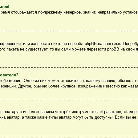
ьное!
 время отображается по-прежнему неверное, значит, неправильно устано
нференции, или же просто никто не перевёл phpBB на ваш язык. Попроб
вого пакета не существует, то вы сами можете перевести phpBB на сво
зователя?
ображения. Одно из них может относиться к вашему званию, обычно это
еренции. Другое, обычно более крупное, изображение известно как «ава
 аватару с использованием четырёх инструментов: «Граватар», «Галер
ка аватар, а также какие типы аватар могут быть доступны. Если вы не