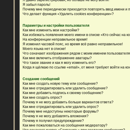
Я забыл пароль!
Почему мне периодически приходится повторять ввод имени и 
Что делает функция «Удалить cookies конференции»?
Параметры и настройки пользователя
Как мне изменить мои настройки?
Как избежать появления моего имени в списке «Кто сейчас на 
На конференции неправильное время!
Я изменил часовой пояс, но время всё равно неправильное!
Моего языка нет в списке!
Что означают изображения рядом с моим именем пользовател
Как мне включить отображение аватары?
Что такое звание и как я могу изменить его?
Когда я щёлкаю по ссылке «email», от меня требуют войти на к
Создание сообщений
Как мне создать новую тему или сообщение?
Как мне отредактировать или удалить сообщение?
Как мне добавить подпись к своему сообщению?
Как мне создать опрос?
Почему я не могу добавить больше вариантов ответа?
Как мне отредактировать или удалить опрос?
Почему мне недоступны некоторые форумы?
Почему я не могу добавлять вложения?
Почему я получил предупреждение?
Как мне пожаловаться на сообщения модератору?
Что означает кнопка «Сохранить» при создании сообщения?