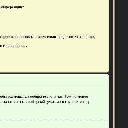
 конференции?
екорректного использования и/или юридических вопросов,
ом конференции?
тобы размещать сообщения, или нет. Тем не менее
равка email-сообщений, участие в группах и т. д.