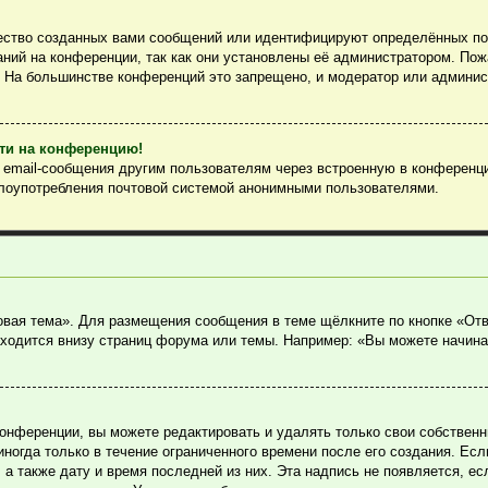
ество созданных вами сообщений или идентифицируют определённых пол
ний на конференции, так как они установлены её администратором. По
. На большинстве конференций это запрещено, и модератор или админис
йти на конференцию!
ь email-сообщения другим пользователям через встроенную в конференц
злоупотребления почтовой системой анонимными пользователями.
овая тема». Для размещения сообщения в теме щёлкните по кнопке «Отв
ходится внизу страниц форума или темы. Например: «Вы можете начина
онференции, вы можете редактировать и удалять только свои собствен
огда только в течение ограниченного времени после его создания. Если
, а также дату и время последней из них. Эта надпись не появляется, 