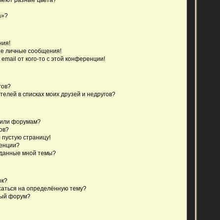
а»?
ния!
е личные сообщения!
email от кого-то с этой конференции!
гов?
телей в списках моих друзей и недругов?
 или форумам?
ов?
 пустую страницу!
ренции?
зданные мной темы?
ок?
исаться на определённую тему?
ный форум?