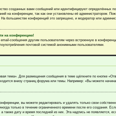
ество созданных вами сообщений или идентифицируют определённых пол
ний на конференции, так как они установлены её администратором. По
. На большинстве конференций это запрещено, и модератор или админис
йти на конференцию!
ь email-сообщения другим пользователям через встроенную в конференц
злоупотребления почтовой системой анонимными пользователями.
овая тема». Для размещения сообщения в теме щёлкните по кнопке «Отв
ходится внизу страниц форума или темы. Например: «Вы можете начина
онференции, вы можете редактировать и удалять только свои собствен
огда только в течение ограниченного времени после его создания. Если
, а также дату и время последней из них. Эта надпись не появляется, 