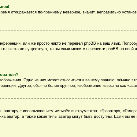
ьное!
 время отображается по-прежнему неверное, значит, неправильно устано
нференции, или же просто никто не перевёл phpBB на ваш язык. Попроб
вого пакета не существует, то вы сами можете перевести phpBB на сво
зователя?
ображения. Одно из них может относиться к вашему званию, обычно это
еренции. Другое, обычно более крупное, изображение известно как «ава
 аватару с использованием четырёх инструментов: «Граватар», «Галер
ка аватар, а также какие типы аватар могут быть доступны. Если вы не