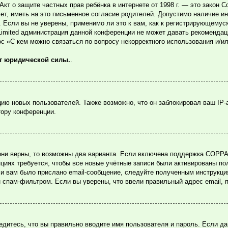
или Акт о защите частных прав ребёнка в интернете от 1998 г. — это зако
, иметь на это письменное согласие родителей. Допустимо наличие ин
Если вы не уверены, применимо ли это к вам, как к регистрирующемуся
Limited администрация данной конференции не может давать рекомендац
ос «С кем можно связаться по вопросу некорректного использования и/и
ет юридической силы.
.
ю новых пользователей. Также возможно, что он заблокировал ваш IP-
тору конференции.
они верны, то возможны два варианта. Если включена поддержка COPPA и
циях требуется, чтобы все новые учётные записи были активированы по
и вам было прислано email-сообщение, следуйте полученным инструкция
н спам-фильтром. Если вы уверены, что ввели правильный адрес email, 
едитесь, что вы правильно вводите имя пользователя и пароль. Если д