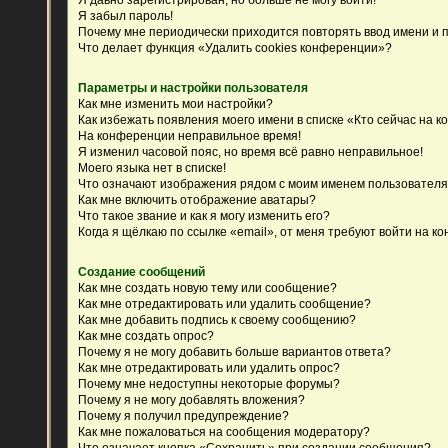
Я забыл пароль!
Почему мне периодически приходится повторять ввод имени и 
Что делает функция «Удалить cookies конференции»?
Параметры и настройки пользователя
Как мне изменить мои настройки?
Как избежать появления моего имени в списке «Кто сейчас на 
На конференции неправильное время!
Я изменил часовой пояс, но время всё равно неправильное!
Моего языка нет в списке!
Что означают изображения рядом с моим именем пользовател
Как мне включить отображение аватары?
Что такое звание и как я могу изменить его?
Когда я щёлкаю по ссылке «email», от меня требуют войти на к
Создание сообщений
Как мне создать новую тему или сообщение?
Как мне отредактировать или удалить сообщение?
Как мне добавить подпись к своему сообщению?
Как мне создать опрос?
Почему я не могу добавить больше вариантов ответа?
Как мне отредактировать или удалить опрос?
Почему мне недоступны некоторые форумы?
Почему я не могу добавлять вложения?
Почему я получил предупреждение?
Как мне пожаловаться на сообщения модератору?
Что означает кнопка «Сохранить» при создании сообщения?