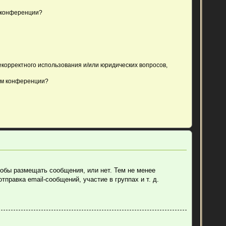
 конференции?
екорректного использования и/или юридических вопросов,
ом конференции?
тобы размещать сообщения, или нет. Тем не менее
равка email-сообщений, участие в группах и т. д.