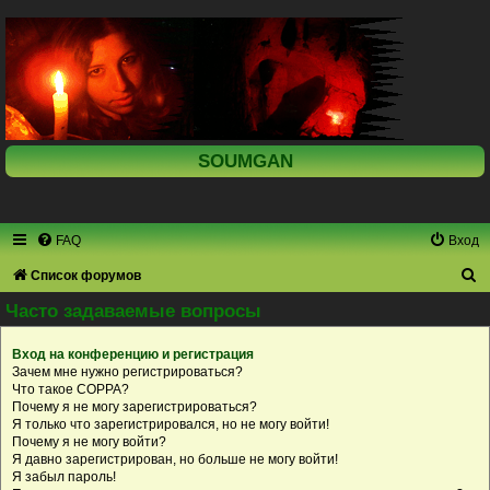
SOUMGAN
FAQ
Вход
П
Список форумов
о
Часто задаваемые вопросы
и
Вход на конференцию и регистрация
с
Зачем мне нужно регистрироваться?
к
Что такое COPPA?
Почему я не могу зарегистрироваться?
Я только что зарегистрировался, но не могу войти!
Почему я не могу войти?
Я давно зарегистрирован, но больше не могу войти!
Я забыл пароль!