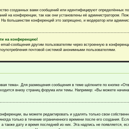
ество созданных вами сообщений или идентифицируют определённых пол
ний на конференции, так как они установлены её администратором. По
. На большинстве конференций это запрещено, и модератор или админис
йти на конференцию!
ь email-сообщения другим пользователям через встроенную в конференц
злоупотребления почтовой системой анонимными пользователями.
овая тема». Для размещения сообщения в теме щёлкните по кнопке «Отв
ходится внизу страниц форума или темы. Например: «Вы можете начина
онференции, вы можете редактировать и удалять только свои собствен
огда только в течение ограниченного времени после его создания. Если
, а также дату и время последней из них. Эта надпись не появляется, 