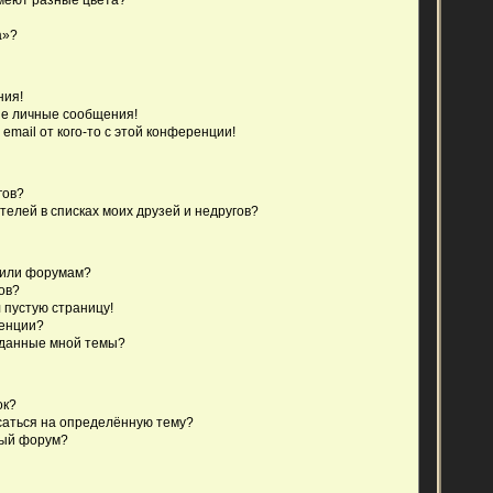
а»?
ния!
е личные сообщения!
email от кого-то с этой конференции!
гов?
телей в списках моих друзей и недругов?
 или форумам?
ов?
 пустую страницу!
ренции?
зданные мной темы?
ок?
исаться на определённую тему?
ный форум?