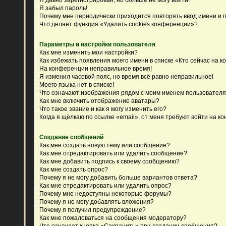
Я забыл пароль!
Почему мне периодически приходится повторять ввод имени и 
Что делает функция «Удалить cookies конференции»?
Параметры и настройки пользователя
Как мне изменить мои настройки?
Как избежать появления моего имени в списке «Кто сейчас на 
На конференции неправильное время!
Я изменил часовой пояс, но время всё равно неправильное!
Моего языка нет в списке!
Что означают изображения рядом с моим именем пользовател
Как мне включить отображение аватары?
Что такое звание и как я могу изменить его?
Когда я щёлкаю по ссылке «email», от меня требуют войти на к
Создание сообщений
Как мне создать новую тему или сообщение?
Как мне отредактировать или удалить сообщение?
Как мне добавить подпись к своему сообщению?
Как мне создать опрос?
Почему я не могу добавить больше вариантов ответа?
Как мне отредактировать или удалить опрос?
Почему мне недоступны некоторые форумы?
Почему я не могу добавлять вложения?
Почему я получил предупреждение?
Как мне пожаловаться на сообщения модератору?
Что означает кнопка «Сохранить» при создании сообщения?