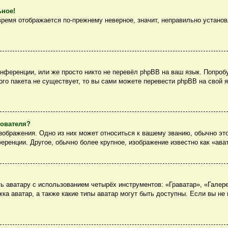
ьное!
 время отображается по-прежнему неверное, значит, неправильно устано
нференции, или же просто никто не перевёл phpBB на ваш язык. Попроб
вого пакета не существует, то вы сами можете перевести phpBB на сво
зователя?
ображения. Одно из них может относиться к вашему званию, обычно это
еренции. Другое, обычно более крупное, изображение известно как «ава
 аватару с использованием четырёх инструментов: «Граватар», «Галер
ка аватар, а также какие типы аватар могут быть доступны. Если вы не