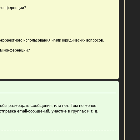
 конференции?
екорректного использования и/или юридических вопросов,
ом конференции?
тобы размещать сообщения, или нет. Тем не менее
равка email-сообщений, участие в группах и т. д.