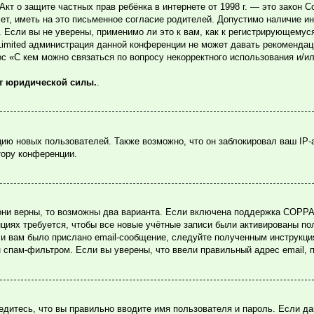
или Акт о защите частных прав ребёнка в интернете от 1998 г. — это зако
, иметь на это письменное согласие родителей. Допустимо наличие ин
Если вы не уверены, применимо ли это к вам, как к регистрирующемуся
Limited администрация данной конференции не может давать рекомендац
ос «С кем можно связаться по вопросу некорректного использования и/и
ет юридической силы.
.
ю новых пользователей. Также возможно, что он заблокировал ваш IP-
тору конференции.
они верны, то возможны два варианта. Если включена поддержка COPPA и
циях требуется, чтобы все новые учётные записи были активированы по
и вам было прислано email-сообщение, следуйте полученным инструкция
н спам-фильтром. Если вы уверены, что ввели правильный адрес email, 
едитесь, что вы правильно вводите имя пользователя и пароль. Если д