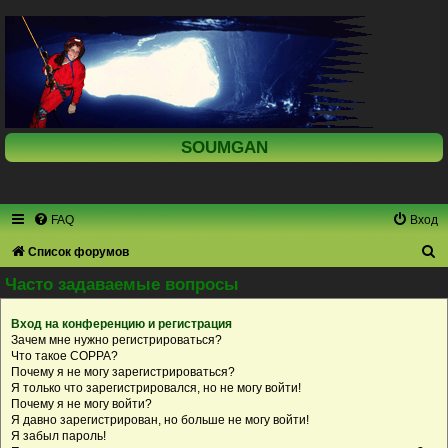
SOUMGAN
FAQ
Вход
П
Список форумов
о
Часто задаваемые вопросы
и
Вход на конференцию и регистрация
с
Зачем мне нужно регистрироваться?
к
Что такое COPPA?
Почему я не могу зарегистрироваться?
Я только что зарегистрировался, но не могу войти!
Почему я не могу войти?
Я давно зарегистрирован, но больше не могу войти!
Я забыл пароль!