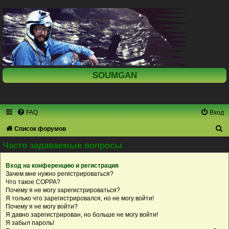
SOUMGAN
FAQ
Вход
П
Список форумов
о
Часто задаваемые вопросы
и
Вход на конференцию и регистрация
с
Зачем мне нужно регистрироваться?
к
Что такое COPPA?
Почему я не могу зарегистрироваться?
Я только что зарегистрировался, но не могу войти!
Почему я не могу войти?
Я давно зарегистрирован, но больше не могу войти!
Я забыл пароль!