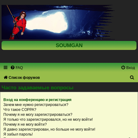
SOUMGAN
FAQ
Вход
П
Список форумов
о
Часто задаваемые вопросы
и
Вход на конференцию и регистрация
с
Зачем мне нужно регистрироваться?
к
Что такое COPPA?
Почему я не могу зарегистрироваться?
Я только что зарегистрировался, но не могу войти!
Почему я не могу войти?
Я давно зарегистрирован, но больше не могу войти!
Я забыл пароль!