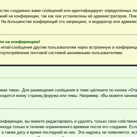
ество созданных вами сообщений или идентифицируют определённых пол
ний на конференции, так как они установлены её администратором. По
. На большинстве конференций это запрещено, и модератор или админис
йти на конференцию!
ь email-сообщения другим пользователям через встроенную в конференц
злоупотребления почтовой системой анонимными пользователями.
овая тема». Для размещения сообщения в теме щёлкните по кнопке «Отв
ходится внизу страниц форума или темы. Например: «Вы можете начина
онференции, вы можете редактировать и удалять только свои собствен
огда только в течение ограниченного времени после его создания. Если
, а также дату и время последней из них. Эта надпись не появляется, 