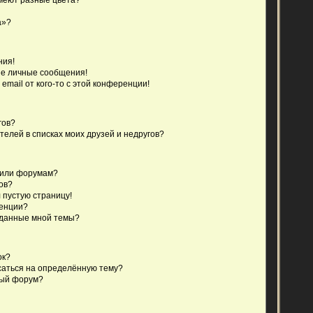
а»?
ния!
е личные сообщения!
email от кого-то с этой конференции!
гов?
телей в списках моих друзей и недругов?
 или форумам?
ов?
 пустую страницу!
ренции?
зданные мной темы?
ок?
исаться на определённую тему?
ный форум?