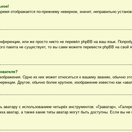
ьное!
 время отображается по-прежнему неверное, значит, неправильно устано
нференции, или же просто никто не перевёл phpBB на ваш язык. Попроб
вого пакета не существует, то вы сами можете перевести phpBB на сво
зователя?
ображения. Одно из них может относиться к вашему званию, обычно это
еренции. Другое, обычно более крупное, изображение известно как «ава
 аватару с использованием четырёх инструментов: «Граватар», «Галер
ка аватар, а также какие типы аватар могут быть доступны. Если вы не