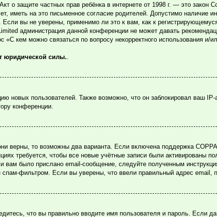
или Акт о защите частных прав ребёнка в интернете от 1998 г. — это зако
, иметь на это письменное согласие родителей. Допустимо наличие ин
Если вы не уверены, применимо ли это к вам, как к регистрирующемуся
Limited администрация данной конференции не может давать рекомендац
ос «С кем можно связаться по вопросу некорректного использования и/и
ет юридической силы.
.
ю новых пользователей. Также возможно, что он заблокировал ваш IP-
тору конференции.
они верны, то возможны два варианта. Если включена поддержка COPPA и
циях требуется, чтобы все новые учётные записи были активированы по
и вам было прислано email-сообщение, следуйте полученным инструкция
н спам-фильтром. Если вы уверены, что ввели правильный адрес email, 
едитесь, что вы правильно вводите имя пользователя и пароль. Если д