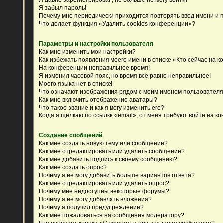
Я забыл пароль!
Почему мне периодически приходится повторять ввод имени и 
Что делает функция «Удалить cookies конференции»?
Параметры и настройки пользователя
Как мне изменить мои настройки?
Как избежать появления моего имени в списке «Кто сейчас на 
На конференции неправильное время!
Я изменил часовой пояс, но время всё равно неправильное!
Моего языка нет в списке!
Что означают изображения рядом с моим именем пользовател
Как мне включить отображение аватары?
Что такое звание и как я могу изменить его?
Когда я щёлкаю по ссылке «email», от меня требуют войти на к
Создание сообщений
Как мне создать новую тему или сообщение?
Как мне отредактировать или удалить сообщение?
Как мне добавить подпись к своему сообщению?
Как мне создать опрос?
Почему я не могу добавить больше вариантов ответа?
Как мне отредактировать или удалить опрос?
Почему мне недоступны некоторые форумы?
Почему я не могу добавлять вложения?
Почему я получил предупреждение?
Как мне пожаловаться на сообщения модератору?
Что означает кнопка «Сохранить» при создании сообщения?