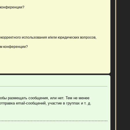
 конференции?
екорректного использования и/или юридических вопросов,
ом конференции?
тобы размещать сообщения, или нет. Тем не менее
равка email-сообщений, участие в группах и т. д.