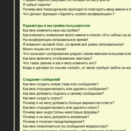
Я забыл пароль!
Почему мне периодически приходится повторять ввод имени и 
Что делает функция «Удалить cookies конференции»?
Параметры и настройки пользователя
Как мне изменить мои настройки?
Как избежать появления моего имени в списке «Кто сейчас на 
На конференции неправильное время!
Я изменил часовой пояс, но время всё равно неправильное!
Моего языка нет в списке!
Что означают изображения рядом с моим именем пользовател
Как мне включить отображение аватары?
Что такое звание и как я могу изменить его?
Когда я щёлкаю по ссылке «email», от меня требуют войти на к
Создание сообщений
Как мне создать новую тему или сообщение?
Как мне отредактировать или удалить сообщение?
Как мне добавить подпись к своему сообщению?
Как мне создать опрос?
Почему я не могу добавить больше вариантов ответа?
Как мне отредактировать или удалить опрос?
Почему мне недоступны некоторые форумы?
Почему я не могу добавлять вложения?
Почему я получил предупреждение?
Как мне пожаловаться на сообщения модератору?
Что означает кнопка «Сохранить» при создании сообщения?