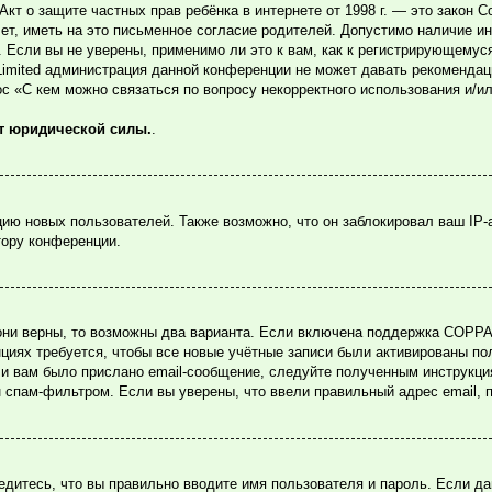
или Акт о защите частных прав ребёнка в интернете от 1998 г. — это зако
, иметь на это письменное согласие родителей. Допустимо наличие ин
Если вы не уверены, применимо ли это к вам, как к регистрирующемуся
Limited администрация данной конференции не может давать рекомендац
ос «С кем можно связаться по вопросу некорректного использования и/и
ет юридической силы.
.
ю новых пользователей. Также возможно, что он заблокировал ваш IP-
тору конференции.
они верны, то возможны два варианта. Если включена поддержка COPPA и
циях требуется, чтобы все новые учётные записи были активированы по
и вам было прислано email-сообщение, следуйте полученным инструкция
н спам-фильтром. Если вы уверены, что ввели правильный адрес email, 
едитесь, что вы правильно вводите имя пользователя и пароль. Если д