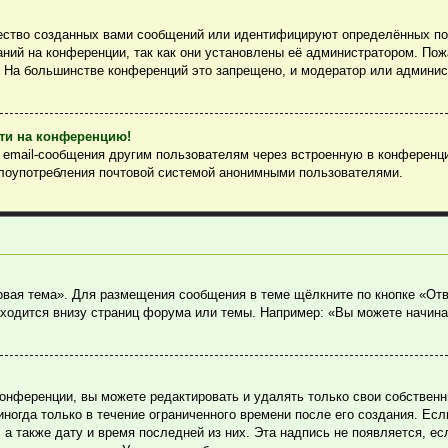
ество созданных вами сообщений или идентифицируют определённых пол
ний на конференции, так как они установлены её администратором. По
. На большинстве конференций это запрещено, и модератор или админис
йти на конференцию!
ь email-сообщения другим пользователям через встроенную в конференц
злоупотребления почтовой системой анонимными пользователями.
овая тема». Для размещения сообщения в теме щёлкните по кнопке «Отв
ходится внизу страниц форума или темы. Например: «Вы можете начина
онференции, вы можете редактировать и удалять только свои собствен
огда только в течение ограниченного времени после его создания. Если
, а также дату и время последней из них. Эта надпись не появляется, 