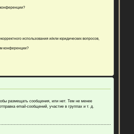
 конференции?
екорректного использования и/или юридических вопросов,
ом конференции?
тобы размещать сообщения, или нет. Тем не менее
равка email-сообщений, участие в группах и т. д.