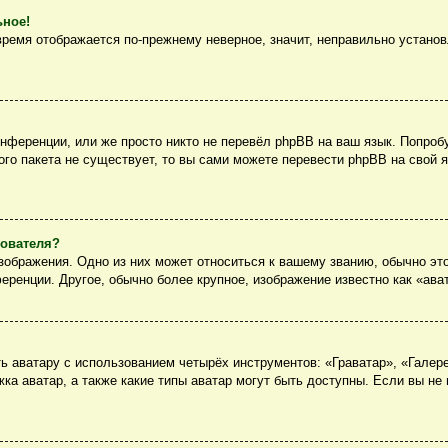
ьное!
 время отображается по-прежнему неверное, значит, неправильно устано
нференции, или же просто никто не перевёл phpBB на ваш язык. Попроб
вого пакета не существует, то вы сами можете перевести phpBB на сво
зователя?
ображения. Одно из них может относиться к вашему званию, обычно это
еренции. Другое, обычно более крупное, изображение известно как «ава
 аватару с использованием четырёх инструментов: «Граватар», «Галер
ка аватар, а также какие типы аватар могут быть доступны. Если вы не