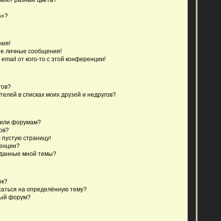
а»?
ния!
е личные сообщения!
email от кого-то с этой конференции!
гов?
телей в списках моих друзей и недругов?
 или форумам?
ов?
 пустую страницу!
ренции?
зданные мной темы?
ок?
исаться на определённую тему?
ный форум?