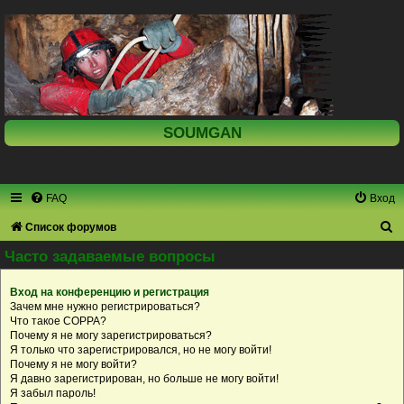
SOUMGAN
FAQ
Вход
П
Список форумов
о
Часто задаваемые вопросы
и
Вход на конференцию и регистрация
с
Зачем мне нужно регистрироваться?
к
Что такое COPPA?
Почему я не могу зарегистрироваться?
Я только что зарегистрировался, но не могу войти!
Почему я не могу войти?
Я давно зарегистрирован, но больше не могу войти!
Я забыл пароль!