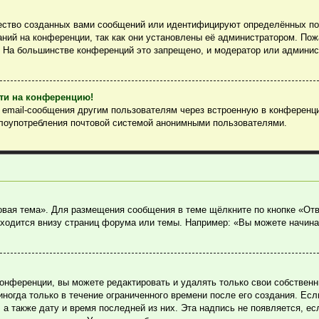
ество созданных вами сообщений или идентифицируют определённых пол
ний на конференции, так как они установлены её администратором. По
. На большинстве конференций это запрещено, и модератор или админис
йти на конференцию!
ь email-сообщения другим пользователям через встроенную в конференц
злоупотребления почтовой системой анонимными пользователями.
овая тема». Для размещения сообщения в теме щёлкните по кнопке «Отв
ходится внизу страниц форума или темы. Например: «Вы можете начина
онференции, вы можете редактировать и удалять только свои собствен
огда только в течение ограниченного времени после его создания. Если
, а также дату и время последней из них. Эта надпись не появляется, 