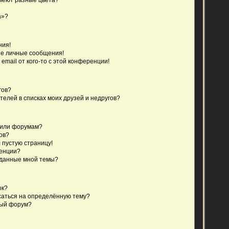
а»?
ния!
е личные сообщения!
email от кого-то с этой конференции!
гов?
телей в списках моих друзей и недругов?
 или форумам?
ов?
 пустую страницу!
ренции?
зданные мной темы?
ок?
исаться на определённую тему?
ный форум?