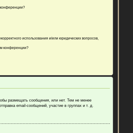
 конференции?
екорректного использования и/или юридических вопросов,
ом конференции?
тобы размещать сообщения, или нет. Тем не менее
равка email-сообщений, участие в группах и т. д.