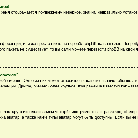
ьное!
 время отображается по-прежнему неверное, значит, неправильно устано
нференции, или же просто никто не перевёл phpBB на ваш язык. Попроб
вого пакета не существует, то вы сами можете перевести phpBB на сво
зователя?
ображения. Одно из них может относиться к вашему званию, обычно это
еренции. Другое, обычно более крупное, изображение известно как «ава
 аватару с использованием четырёх инструментов: «Граватар», «Галер
ка аватар, а также какие типы аватар могут быть доступны. Если вы не