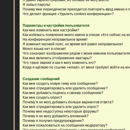
Я забыл пароль!
Почему мне периодически приходится повторять ввод имени и 
Что делает функция «Удалить cookies конференции»?
Параметры и настройки пользователя
Как мне изменить мои настройки?
Как избежать появления моего имени в списке «Кто сейчас на 
На конференции неправильное время!
Я изменил часовой пояс, но время всё равно неправильное!
Моего языка нет в списке!
Что означают изображения рядом с моим именем пользовател
Как мне включить отображение аватары?
Что такое звание и как я могу изменить его?
Когда я щёлкаю по ссылке «email», от меня требуют войти на к
Создание сообщений
Как мне создать новую тему или сообщение?
Как мне отредактировать или удалить сообщение?
Как мне добавить подпись к своему сообщению?
Как мне создать опрос?
Почему я не могу добавить больше вариантов ответа?
Как мне отредактировать или удалить опрос?
Почему мне недоступны некоторые форумы?
Почему я не могу добавлять вложения?
Почему я получил предупреждение?
Как мне пожаловаться на сообщения модератору?
Что означает кнопка «Сохранить» при создании сообщения?