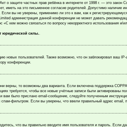
или Акт о защите частных прав ребёнка в интернете от 1998 г. — это зако
, иметь на это письменное согласие родителей. Допустимо наличие ин
Если вы не уверены, применимо ли это к вам, как к регистрирующемуся
Limited администрация данной конференции не может давать рекомендац
ос «С кем можно связаться по вопросу некорректного использования и/и
ет юридической силы.
.
ю новых пользователей. Также возможно, что он заблокировал ваш IP-
тору конференции.
они верны, то возможны два варианта. Если включена поддержка COPPA и
циях требуется, чтобы все новые учётные записи были активированы по
и вам было прислано email-сообщение, следуйте полученным инструкция
н спам-фильтром. Если вы уверены, что ввели правильный адрес email, 
едитесь, что вы правильно вводите имя пользователя и пароль. Если д