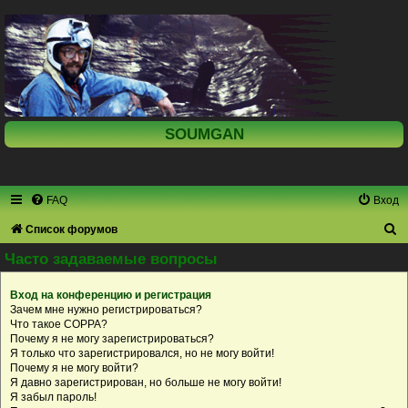
SOUMGAN
FAQ
Вход
П
Список форумов
о
Часто задаваемые вопросы
и
Вход на конференцию и регистрация
с
Зачем мне нужно регистрироваться?
к
Что такое COPPA?
Почему я не могу зарегистрироваться?
Я только что зарегистрировался, но не могу войти!
Почему я не могу войти?
Я давно зарегистрирован, но больше не могу войти!
Я забыл пароль!