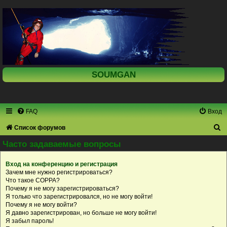
SOUMGAN
FAQ
Вход
П
Список форумов
о
Часто задаваемые вопросы
и
Вход на конференцию и регистрация
с
Зачем мне нужно регистрироваться?
к
Что такое COPPA?
Почему я не могу зарегистрироваться?
Я только что зарегистрировался, но не могу войти!
Почему я не могу войти?
Я давно зарегистрирован, но больше не могу войти!
Я забыл пароль!