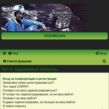
SOUMGAN
FAQ
Вход
П
Список форумов
о
Часто задаваемые вопросы
и
Вход на конференцию и регистрация
с
Зачем мне нужно регистрироваться?
к
Что такое COPPA?
Почему я не могу зарегистрироваться?
Я только что зарегистрировался, но не могу войти!
Почему я не могу войти?
Я давно зарегистрирован, но больше не могу войти!
Я забыл пароль!