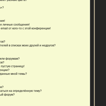
а»?
ния!
е личные сообщения!
email от кого-то с этой конференции!
гов?
телей в списках моих друзей и недругов?
 или форумам?
ов?
 пустую страницу!
ренции?
зданные мной темы?
ок?
исаться на определённую тему?
ный форум?