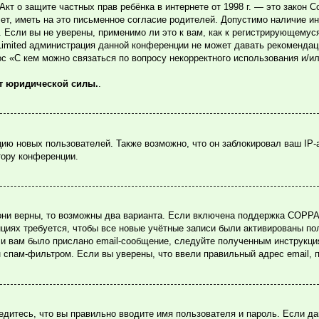
или Акт о защите частных прав ребёнка в интернете от 1998 г. — это зако
, иметь на это письменное согласие родителей. Допустимо наличие ин
Если вы не уверены, применимо ли это к вам, как к регистрирующемуся
Limited администрация данной конференции не может давать рекомендац
ос «С кем можно связаться по вопросу некорректного использования и/и
ет юридической силы.
.
ю новых пользователей. Также возможно, что он заблокировал ваш IP-
тору конференции.
они верны, то возможны два варианта. Если включена поддержка COPPA и
циях требуется, чтобы все новые учётные записи были активированы по
и вам было прислано email-сообщение, следуйте полученным инструкция
н спам-фильтром. Если вы уверены, что ввели правильный адрес email, 
едитесь, что вы правильно вводите имя пользователя и пароль. Если д