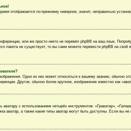
ьное!
 время отображается по-прежнему неверное, значит, неправильно устано
нференции, или же просто никто не перевёл phpBB на ваш язык. Попроб
вого пакета не существует, то вы сами можете перевести phpBB на сво
зователя?
ображения. Одно из них может относиться к вашему званию, обычно это
еренции. Другое, обычно более крупное, изображение известно как «ава
 аватару с использованием четырёх инструментов: «Граватар», «Галер
ка аватар, а также какие типы аватар могут быть доступны. Если вы не