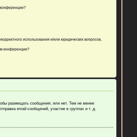
 конференции?
екорректного использования и/или юридических вопросов,
ом конференции?
тобы размещать сообщения, или нет. Тем не менее
равка email-сообщений, участие в группах и т. д.