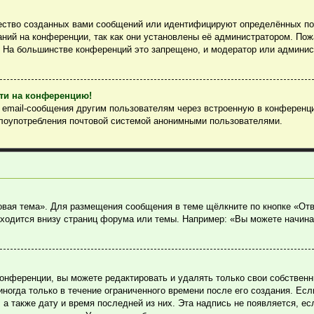
ество созданных вами сообщений или идентифицируют определённых пол
ний на конференции, так как они установлены её администратором. По
. На большинстве конференций это запрещено, и модератор или админис
йти на конференцию!
ь email-сообщения другим пользователям через встроенную в конференц
злоупотребления почтовой системой анонимными пользователями.
овая тема». Для размещения сообщения в теме щёлкните по кнопке «Отв
ходится внизу страниц форума или темы. Например: «Вы можете начина
онференции, вы можете редактировать и удалять только свои собствен
огда только в течение ограниченного времени после его создания. Если
, а также дату и время последней из них. Эта надпись не появляется, 