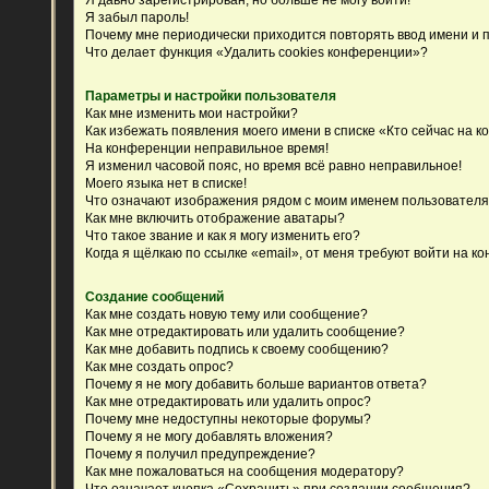
Я забыл пароль!
Почему мне периодически приходится повторять ввод имени и 
Что делает функция «Удалить cookies конференции»?
Параметры и настройки пользователя
Как мне изменить мои настройки?
Как избежать появления моего имени в списке «Кто сейчас на 
На конференции неправильное время!
Я изменил часовой пояс, но время всё равно неправильное!
Моего языка нет в списке!
Что означают изображения рядом с моим именем пользовател
Как мне включить отображение аватары?
Что такое звание и как я могу изменить его?
Когда я щёлкаю по ссылке «email», от меня требуют войти на к
Создание сообщений
Как мне создать новую тему или сообщение?
Как мне отредактировать или удалить сообщение?
Как мне добавить подпись к своему сообщению?
Как мне создать опрос?
Почему я не могу добавить больше вариантов ответа?
Как мне отредактировать или удалить опрос?
Почему мне недоступны некоторые форумы?
Почему я не могу добавлять вложения?
Почему я получил предупреждение?
Как мне пожаловаться на сообщения модератору?
Что означает кнопка «Сохранить» при создании сообщения?