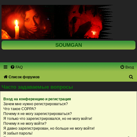
SOUMGAN
FAQ
Вход
П
Список форумов
о
Часто задаваемые вопросы
и
Вход на конференцию и регистрация
с
Зачем мне нужно регистрироваться?
к
Что такое COPPA?
Почему я не могу зарегистрироваться?
Я только что зарегистрировался, но не могу войти!
Почему я не могу войти?
Я давно зарегистрирован, но больше не могу войти!
Я забыл пароль!