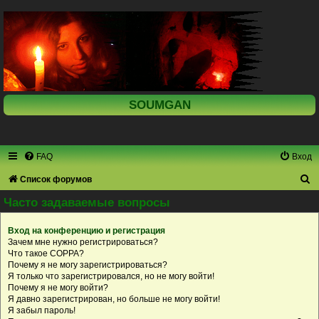
SOUMGAN
FAQ
Вход
П
Список форумов
о
Часто задаваемые вопросы
и
Вход на конференцию и регистрация
с
Зачем мне нужно регистрироваться?
к
Что такое COPPA?
Почему я не могу зарегистрироваться?
Я только что зарегистрировался, но не могу войти!
Почему я не могу войти?
Я давно зарегистрирован, но больше не могу войти!
Я забыл пароль!