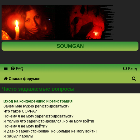
SOUMGAN
FAQ
Вход
П
Список форумов
о
Часто задаваемые вопросы
и
Вход на конференцию и регистрация
с
Зачем мне нужно регистрироваться?
к
Что такое COPPA?
Почему я не могу зарегистрироваться?
Я только что зарегистрировался, но не могу войти!
Почему я не могу войти?
Я давно зарегистрирован, но больше не могу войти!
Я забыл пароль!