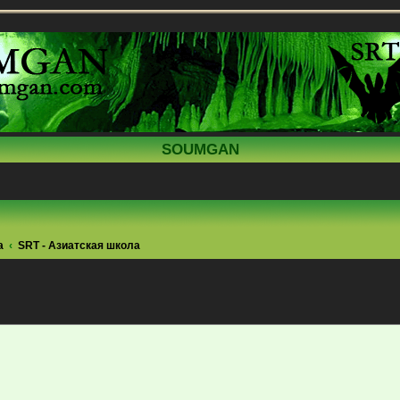
SOUMGAN
а
SRT - Азиатская школа
ренный поиск