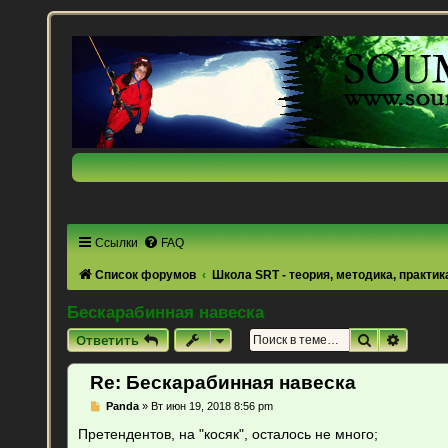
Ссылки
FAQ
Список форумов
Школа SRT - теория, методика, практик
Бескарабинная навеска
Поиск
Расши
Ответить
Re: Бескарабинная навеска
С
Panda
»
Вт июн 19, 2018 8:56 pm
о
о
Претендентов, на "косяк", осталось не много;
б