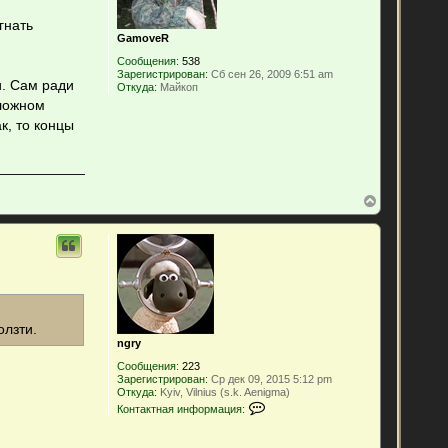
я
к
гнать
н
GamoveR
а
Сообщения:
538
ч
Зарегистрирован:
Сб сен 26, 2009 6:51 am
а
и. Сам ради
Откуда:
Майкоп
л
оложном
у
к, то концы
В
е
р
н
у
т
ь
с
я
к
олзти.
н
ngry
а
Сообщения:
223
ч
Зарегистрирован:
Ср дек 09, 2015 5:12 pm
а
Откуда:
Kyiv, Vilnius (s.k. Aenigma)
л
К
Контактная информация:
у
о
н
т