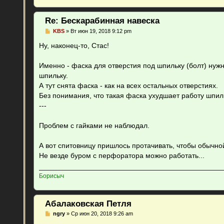
Re: Бескарабинная навеска
С
KBS
»
Вт июн 19, 2018 9:12 pm
о
о
Ну, наконец-то, Стас!
б
щ
е
Именно - фаска для отверстия под шпильку (болт) нуж
н
шпильку.
и
е
А тут снята фаска - как на всех остальных отверстиях.
Без понимания, что такая фаска ухудшает работу шпиль
---
Проблем с гайками не наблюдал.
А вот спитовницу пришлось протачивать, чтобы обычн
Не везде буром с перфоратора можно работать...
Борисыч
Абалаковская Петля
С
ngry
»
Ср июн 20, 2018 9:26 am
о