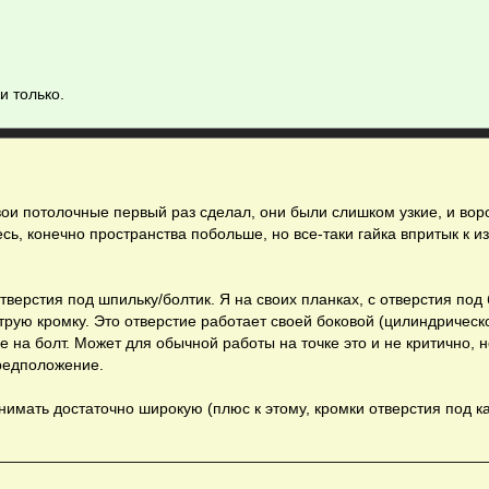
и только.
вои потолочные первый раз сделал, они были слишком узкие, и вор
ь, конечно пространства побольше, но все-таки гайка впритык к из
верстия под шпильку/болтик. Я на своих планках, с отверстия под 
трую кромку. Это отверстие работает своей боковой (цилиндрическ
на болт. Может для обычной работы на точке это и не критично, н
предположение.
нимать достаточно широкую (плюс к этому, кромки отверстия под к