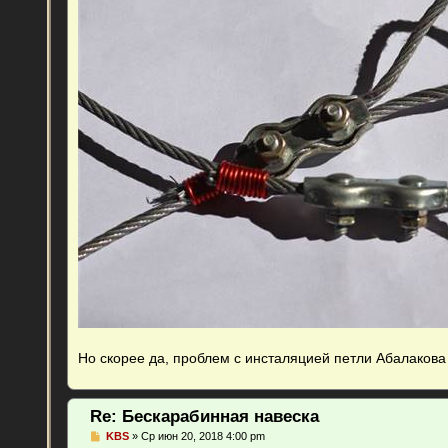
Но скорее да, проблем с инсталяцией петли Абалакова
Re: Бескарабинная навеска
С
KBS
»
Ср июн 20, 2018 4:00 pm