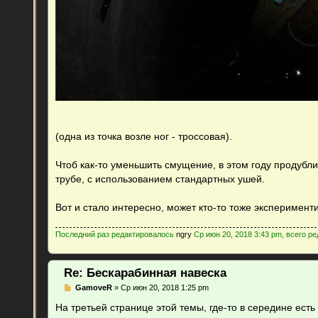
(одна из точка возле ног - троссовая).
Чтоб как-то уменьшить смущение, в этом году продубл
трубе, с использованием стандартных ушей.
Вот и стало интересно, может кто-то тоже эксперимен
Последний раз редактировалось
ngry
Ср июн 20, 2018 3:43 pm, всего ре
Re: Бескарабинная навеска
С
GamoveR
»
Ср июн 20, 2018 1:25 pm
о
о
На третьей странице этой темы, где-то в середине есть
б