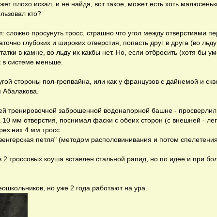
жет плохо искал, и не найдя, вот такое, может есть хоть малюсень
льзовал кто?
: сложно просунуть тросс, страшно что угол между отверстиями п
аточно глубоких и широких отверстия, попасть друг в друга (во льд
тки в камне, во льду их какбы нет. Но, если отбросить (хотя бы у
к в системе меньше.
ругой стороны пол-грепвайна, или как у французов с дайнемой и ск
я Абалакова.
ей тренировочной заброшенной водонапорной башне - просверлил 
 10 мм отверстия, поснимал фаски с обеих сторон (с внешней - лег
рез них 4 мм тросс.
"венгерская петля" (методом располовинивания и потом спелетения
в 2 троссовых коуша вставлен стальной рапид, но по идее и при б
ошкольников, но уже 2 года работают на ура.