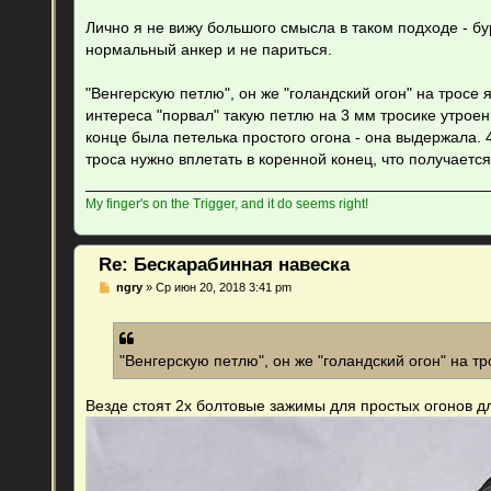
щ
е
Лично я не вижу большого смысла в таком подходе - бу
н
нормальный анкер и не париться.
и
е
"Венгерскую петлю", он же "голандский огон" на тросе 
интереса "порвал" такую петлю на 3 мм тросике утро
конце была петелька простого огона - она выдержала. 4
троса нужно вплетать в коренной конец, что получаетс
My finger's on the Trigger, and it do seems right!
Re: Бескарабинная навеска
С
ngry
»
Ср июн 20, 2018 3:41 pm
о
о
б
щ
е
"Венгерскую петлю", он же "голандский огон" на т
н
и
е
Везде стоят 2х болтовые зажимы для простых огонов д