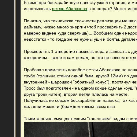
о
В теме про бескарабинную навеску уже 5 страниц, и мо
б
использовать
петлю Абалакова
в пещерах? Может испо
щ
е
н
Понятно, что технически сложности реализации мешают
и
е
дайнему, нужно много энергии чтоб просверлить 2 дост
наверно виднее куда сверлишь)... Вообщем одни недоста
недостатки - то тогда же не нужны уши и болты, детале
Просверлить 1 отверстие насквозь пера и завязать с д
отверстием - такое и сам делал, но это не совсем петл
Пробовал применять подобие петли Абалакова на наш
трубе (толщина стенки одной 8мм, другой 12мм) по два
внутренней - шарошкой "обратный конус"), протянул че
Тросс был подготовлен - на одном конце сделан коуш 
друга троек нитей), вторая петля плелась на месте.
Получилась не совсем бескарабинная навеска, так как 
желании можно и (брам)шкотовым ввязаться.
Точки конечно смущают своим "тоненьким" видом спеле