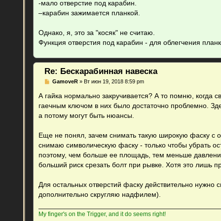
-мало отверстие под карабин.
щ
е
–карабин зажимается планкой.
н
и
е
Однако, я, это за "косяк" не считаю.
Функция отверстия под карабин - для облегчения планк
Re: Бескарабинная навеска
С
GamoveR
»
Вт июн 19, 2018 8:59 pm
о
о
А гайка нормально закручивается? А то помню, когда с
б
гаечным ключом в них было достаточно проблемно. Здес
щ
е
а потому могут быть нюансы.
н
и
е
Еще не понял, зачем снимать такую широкую фаску с от
снимаю символическую фаску - только чтобы убрать ос
поэтому, чем больше ее площадь, тем меньше давление 
больший риск срезать болт при рывке. Хотя это лишь 
Для остальных отверстий фаску действительно нужно с
дополнительно скругляю надфилем).
My finger's on the Trigger, and it do seems right!