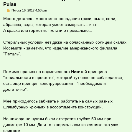
Pulse
С
Пн окт 16, 2017 4:58 pm
о
о
Много деталек - много мест попадания грязи, пыли, соли,
б
абразива, воды, которая умеет замерзать... и т.п.
щ
е
А краска или герметик - кстати о промальпе...
н
и
е
Стерильных условий нет даже на обласканных солнцем скалах
Йосемити - заметим, что изделие американского филиала
"Петцль".
Помимо правильно подмеченного Никитой принципа
"гениальности в простоте", который тут явно не соблюдается,
есть еще принцип конструирования - "необходимо и
достаточно".
Мне приходилось забивать и работать на самых разных
шлямбурных крючьях в ассортименте конструкций.
Но никогда не нужны были отверстия глубже 50 мм при
диаметре 10 мм. Да и то в нормальном известняке это уже
слишком.