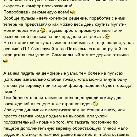
б
скорость и комфорт восхождения!
щ
е
Попробовав - рекомендую всем!
н
Вообще пульсы - великолепное решение, поработав с ними
и
е
теперь не представляю как можно весь день крутить мульти-
монти через метр
, и даже просто промежуточные точки
разведочной навески на них предпочитаю делать
Но вот стоит ли покупать именно фирмовые - еще вопрос, у нас
осенью в П-1 был случай когда Петзл вылез под нагрузкой на
отрицательном уклоне. Самодельный там же держал отлично
А зачем падать на демферные узлы, тем более на пульсах
(которые изначально слабая точка), когда можно тянуть одну
сплошную веревку, при которой фактор падения будет гораздо
ниже?
Тем более что носить именно полноценную динамику для
восхождений в пещере тоже странная идея
Или кусок динамики с амортизатором на станции внизу, или
просто статика когда подъем не высокий или уклон
положительный - помимо того, что таскать постоянно по
пещере дополнительную веревку обрастающую глиной мало
радости, статику-то нам всё равно надо нести, чтобы оставить