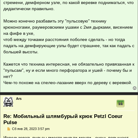
стремени, демферном узле, по какой веревке подниматься, что
дидактически правильно.
Можно конечно разбавить эту "пульсовую" технику
крюконогами, раумеровскими ушами с 2мя дырками, висением
на фифе в ухе,
чтоб между точками расстояния поболее сделать - но тогда
падать на демфирующие узлы будет страшнее, так как падать с
большей высоты.
Кажется что техника интересная, не обязательно привязанная к
"пульсам", ну и если много перфоратора и ушей - почему бы и
нет?
Чем-то похоже на спелео-лазание вверх по дереву с веревкой.
Ars
Re: Мобильный шлямбурый крюк Petzl Coeur
Pulse
С
Сб янв 28, 2023 3:57 pm
о
о
Использовать пульсы вместо мульти-монти - очень повышает