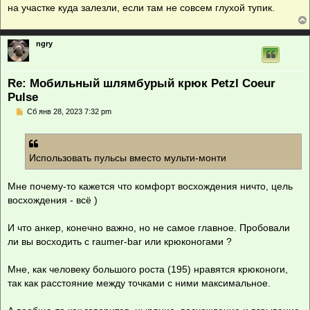
на участке куда залезли, если там не совсем глухой тупик.
ngry
Re: Мобильный шлямбурый крюк Petzl Coeur
Pulse
С
Сб янв 28, 2023 7:32 pm
о
о
б
щ
е
Использовать пульсы вместо мульти-монти
н
и
е
Мне почему-то кажется что комфорт восхождения ничто, цель
восхождения - всё )
И что анкер, конечно важно, но не самое главное. Пробовали
ли вы восходить с raumer-bar или крюконогами ?
Мне, как человеку большого роста (195) нравятся крюконоги,
так как расстояние между точками с ними максимальное.