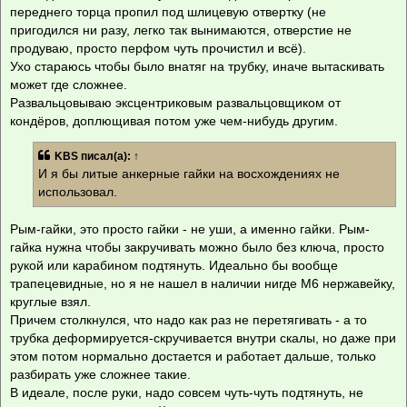
переднего торца пропил под шлицевую отвертку (не
пригодился ни разу, легко так вынимаются, отверстие не
продуваю, просто перфом чуть прочистил и всё).
Ухо стараюсь чтобы было внатяг на трубку, иначе вытаскивать
может где сложнее.
Развальцовываю эксцентриковым развальцовщиком от
кондёров, доплющивая потом уже чем-нибудь другим.
KBS
писал(а):
↑
И я бы литые анкерные гайки на восхождениях не
использовал.
Рым-гайки, это просто гайки - не уши, а именно гайки. Рым-
гайка нужна чтобы закручивать можно было без ключа, просто
рукой или карабином подтянуть. Идеально бы вообще
трапецевидные, но я не нашел в наличии нигде М6 нержавейку,
круглые взял.
Причем столкнулся, что надо как раз не перетягивать - а то
трубка деформируется-скручивается внутри скалы, но даже при
этом потом нормально достается и работает дальше, только
разбирать уже сложнее такие.
В идеале, после руки, надо совсем чуть-чуть подтянуть, не