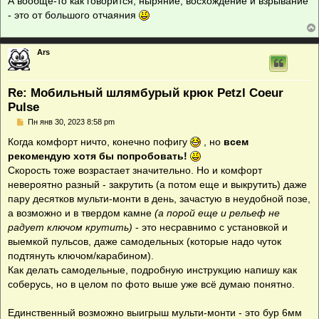
А вообще-то как говорится, ныряние, восхождение и взрывание
- это от большого отчаяния
Ars
Re: Мобильный шлямбурый крюк Petzl Coeur
Pulse
С
Пн янв 30, 2023 8:58 pm
о
о
Когда комфорт ничто, конечно пофигу
, но
всем
б
рекомендую хотя бы попробовать!
щ
е
Скорость тоже возрастает значительно. Но и комфорт
н
невероятно разный - закрутить (а потом еще и выкрутить) даже
и
е
пару десятков мульти-монти в день, зачастую в неудобной позе,
а возможно и в твердом камне
(а порой еще и рельеф не
радует ключом крутить)
- это несравнимо с установкой и
выемкой пульсов, даже самодельных (которые надо чуток
подтянуть ключом/карабином).
Как делать самодельные, подробную инструкцию напишу как
соберусь, но в целом по фото выше уже всё думаю понятно.
Единственный возможно выигрыш мульти-монти - это бур 6мм