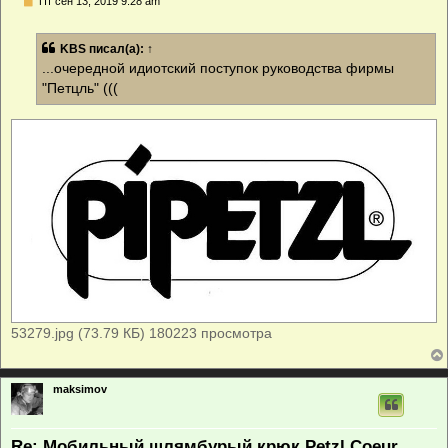
С
Пт сен 13, 2019 9:28 am
о
о
б
KBS
писал(а):
↑
щ
е
...очередной идиотский поступок руководства фирмы
н
"Петцль" (((
и
е
53279.jpg (73.79 КБ) 180223 просмотра
maksimov
Re: Мобильный шлямбурый крюк Petzl Coeur