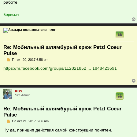
работе.
Борисыч
tror
Re: Мобильный шлямбурый крюк Petzl Coeur
Pulse
С
Пт окт 20, 2017 6:58 pm
о
о
https://m.facebook.com/groups/112821852 ... 1848423691
б
щ
е
н
и
е
KBS
Site Admin
Re: Мобильный шлямбурый крюк Petzl Coeur
Pulse
С
Сб окт 21, 2017 6:06 am
о
о
Ну да, принцип действия самой конструкции понятен.
б
щ