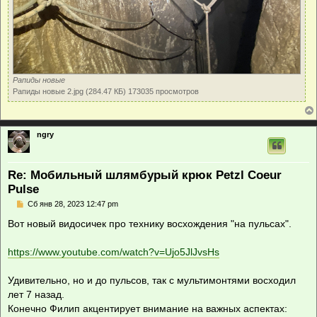
Рапиды новые
Рапиды новые 2.jpg (284.47 КБ) 173035 просмотров
ngry
Re: Мобильный шлямбурый крюк Petzl Coeur
Pulse
С
Сб янв 28, 2023 12:47 pm
о
о
Вот новый видосичек про технику восхождения "на пульсах".
б
щ
е
https://www.youtube.com/watch?v=Ujo5JlJvsHs
н
и
е
Удивительно, но и до пульсов, так с мультимонтями восходил
лет 7 назад.
Конечно Филип акцентирует внимание на важных аспектах: