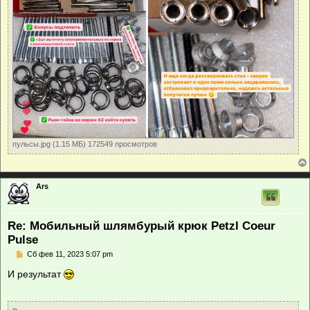
пульсы.jpg (1.15 МБ) 172549 просмотров
Ars
Re: Мобильный шлямбурый крюк Petzl Coeur
Pulse
С
Сб фев 11, 2023 5:07 pm
о
о
И результат
б
щ
е
н