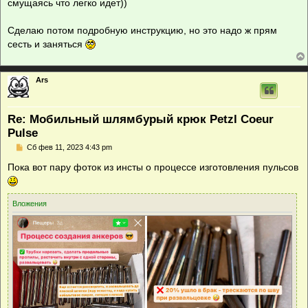
смущаясь что легко идет))
Сделаю потом подробную инструкцию, но это надо ж прям
сесть и заняться
Ars
Re: Мобильный шлямбурый крюк Petzl Coeur
Pulse
С
Сб фев 11, 2023 4:43 pm
о
о
Пока вот пару фоток из инсты о процессе изготовления пульсов
б
щ
е
н
Вложения
и
е