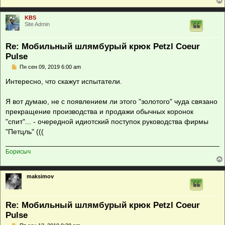
KBS
Site Admin
Re: Мобильный шлямбурый крюк Petzl Coeur
Pulse
С
Пн сен 09, 2019 6:00 am
о
о
Интересно, что скажут испытатели.
б
щ
е
Я вот думаю, не с появлением ли этого "золотого" чуда связано
н
прекращение производства и продажи обычных коронок
и
е
"спит"... - очередной идиотский поступок руководства фирмы
"Петцль" (((
Борисыч
maksimov
Re: Мобильный шлямбурый крюк Petzl Coeur
Pulse