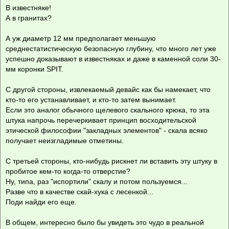
В известняке!
А в гранитах?
А уж диаметр 12 мм предполагает меньшую
среднестатистическую безопасную глубину, что много лет уже
успешно доказывают в известняках и даже в каменной соли 30-
мм коронки SPIT.
С другой стороны, извлекаемый девайс как бы намекает, что
кто-то его устанавливает, и кто-то затем вынимает.
Если это аналог обычного щелевого скального крюка, то эта
штука напрочь перечеркивает принцип восходительской
этической философии "закладных элементов" - скала всяко
получает неизгладимые отметины.
С третьей стороны, кто-нибудь рискнет ли вставить эту штуку в
пробитое кем-то когда-то отверстие?
Ну, типа, раз "испортили" скалу и потом пользуемся...
Разве что в качестве скай-хука с лесенкой...
Поди найди его еще.
В общем, интересно было бы увидеть это чудо в реальной