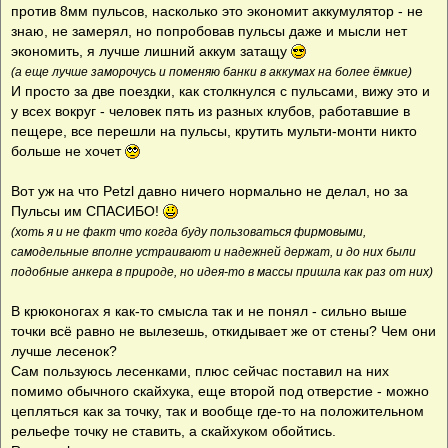
против 8мм пульсов, насколько это экономит аккумулятор - не
знаю, не замерял, но попробовав пульсы даже и мысли нет
экономить, я лучше лишний аккум затащу
(а еще лучше заморочусь и поменяю банки в аккумах на более ёмкие)
И просто за две поездки, как столкнулся с пульсами, вижу это и
у всех вокруг - человек пять из разных клубов, работавшие в
пещере, все перешли на пульсы, крутить мульти-монти никто
больше не хочет
Вот уж на что Petzl давно ничего нормально не делал, но за
Пульсы им СПАСИБО!
(хоть я и не факт что когда буду пользоваться фирмовыми,
самодельные вполне устраивают и надежней держат, и до них были
подобные анкера в природе, но идея-то в массы пришла как раз от них)
В крюконогах я как-то смысла так и не понял - сильно выше
точки всё равно не вылезешь, откидывает же от стены? Чем они
лучше лесенок?
Сам пользуюсь лесенками, плюс сейчас поставил на них
помимо обычного скайхука, еще второй под отверстие - можно
цепляться как за точку, так и вообще где-то на положительном
рельефе точку не ставить, а скайхуком обойтись.