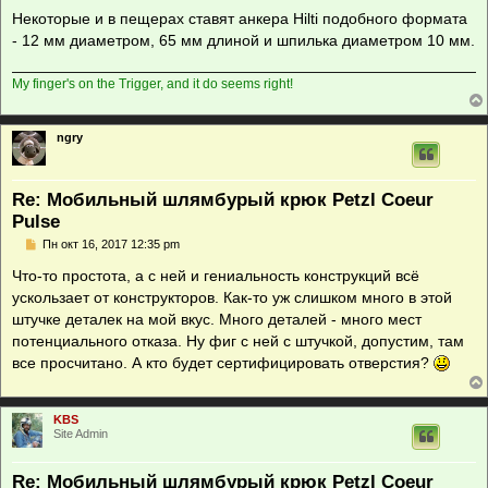
н
Некоторые и в пещерах ставят анкера Hilti подобного формата
и
е
- 12 мм диаметром, 65 мм длиной и шпилька диаметром 10 мм.
My finger's on the Trigger, and it do seems right!
ngry
Re: Мобильный шлямбурый крюк Petzl Coeur
Pulse
С
Пн окт 16, 2017 12:35 pm
о
о
Что-то простота, а с ней и гениальность конструкций всё
б
ускользает от конструкторов. Как-то уж слишком много в этой
щ
е
штучке деталек на мой вкус. Много деталей - много мест
н
потенциального отказа. Ну фиг с ней с штучкой, допустим, там
и
е
все просчитано. А кто будет сертифицировать отверстия?
KBS
Site Admin
Re: Мобильный шлямбурый крюк Petzl Coeur