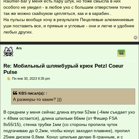
Raumer-bar у меня есть пару штук, но тоже смысла в них
особого не увидел - в любое ухо с большим отверстием точно
так же можно скайхуком цепляться, как и в карабин..
На пульсы вообще хочу в результате Пецелевые алюминиевые
уши поставить все, и прямые и угловые - они и легче и удобнее
любых других.
Ars
Re: Мобильный шлямбурый крюк Petzl Coeur
Pulse
С
Пн янв 30, 2023 9:35 pm
о
о
б
KBS
писал(а):
↑
щ
е
А размеры-то какие? )))
н
и
е
В среднем у меня сейчас длина втулки 52мм (-4мм съедает ухо
= 48мм остается), длина шпильки 66мм (от Фишер FSA
8x55/15), стенка трубки 1мм (со стороны пропила чуток
подтачиваю до 0,2мм, чтобы конус заходил плавнее), пропил
25мм диском 0,8мм. Конус шпильки делаю 8-гранным, и с