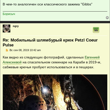
е
В чем-то аналогичен оси классического зажима "Gibbs"
н
и
е
Борисыч
ngry
Re: Мобильный шлямбурый крюк Petzl Coeur
Pulse
С
Вс сен 08, 2019 10:42 am
о
о
Как видно из следующих фотографий, сделанных
Евгенией
б
Алексеевой
на спасательном семинаре на Караби в 2019-м,
щ
е
сабжевые крючья пробуют использоваться и в пещерах.
н
и
е