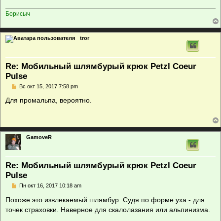
Борисыч
tror
Re: Мобильный шлямбурый крюк Petzl Coeur
Pulse
С
Вс окт 15, 2017 7:58 pm
о
о
Для промальпа, вероятно.
б
щ
е
н
и
е
GamoveR
Re: Мобильный шлямбурый крюк Petzl Coeur
Pulse
С
Пн окт 16, 2017 10:18 am
о
о
Похоже это извлекаемый шлямбур. Судя по форме уха - для
б
точек страховки. Наверное для скалолазания или альпинизма.
щ
е