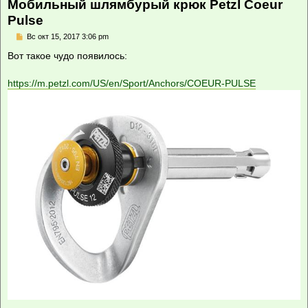
Мобильный шлямбурый крюк Petzl Coeur
Pulse
С
Вс окт 15, 2017 3:06 pm
о
о
Вот такое чудо появилось:
б
щ
е
https://m.petzl.com/US/en/Sport/Anchors/COEUR-PULSE
н
и
е