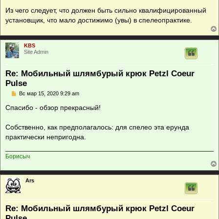
Из чего следует, что должен быть сильно квалифицированный
установщик, что мало достижимо (увы) в спелеопрактике.
KBS
Site Admin
Re: Мобильный шлямбурый крюк Petzl Coeur
Pulse
С
Вс мар 15, 2020 9:29 am
о
о
Спасибо - обзор прекрасный!
б
щ
е
Собственно, как предполагалось: для спелео эта ерунда
н
практически непригодна.
и
е
Борисыч
Ars
Re: Мобильный шлямбурый крюк Petzl Coeur
Pulse