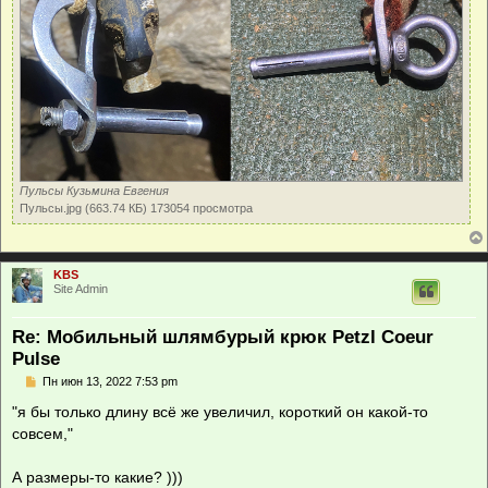
Пульсы Кузьмина Евгения
Пульсы.jpg (663.74 КБ) 173054 просмотра
KBS
Site Admin
Re: Мобильный шлямбурый крюк Petzl Coeur
Pulse
С
Пн июн 13, 2022 7:53 pm
о
о
"я бы только длину всё же увеличил, короткий он какой-то
б
совсем,"
щ
е
н
А размеры-то какие? )))
и