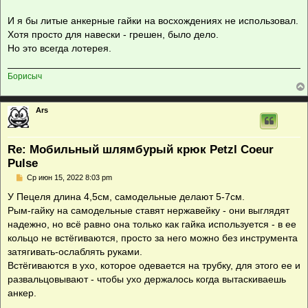
е
И я бы литые анкерные гайки на восхождениях не использовал.
Хотя просто для навески - грешен, было дело.
Но это всегда лотерея.
Борисыч
Ars
Re: Мобильный шлямбурый крюк Petzl Coeur
Pulse
С
Ср июн 15, 2022 8:03 pm
о
о
У Пецеля длина 4,5см, самодельные делают 5-7см.
б
Рым-гайку на самодельные ставят нержавейку - они выглядят
щ
е
надежно, но всё равно она только как гайка используется - в ее
н
кольцо не встёгиваются, просто за него можно без инструмента
и
е
затягивать-ослаблять руками.
Встёгиваются в ухо, которое одевается на трубку, для этого ее и
развальцовывают - чтобы ухо держалось когда вытаскиваешь
анкер.