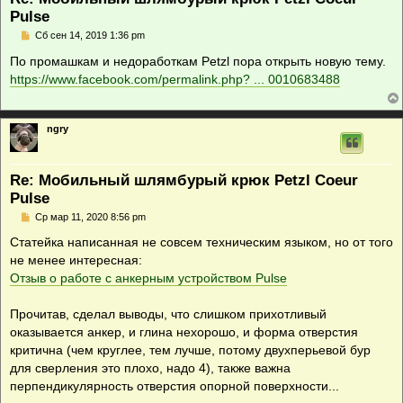
Pulse
С
Сб сен 14, 2019 1:36 pm
о
о
По промашкам и недоработкам Petzl пора открыть новую тему.
б
https://www.facebook.com/permalink.php? ... 0010683488
щ
е
н
и
е
ngry
Re: Мобильный шлямбурый крюк Petzl Coeur
Pulse
С
Ср мар 11, 2020 8:56 pm
о
о
Статейка написанная не совсем техническим языком, но от того
б
не менее интересная:
щ
е
Отзыв о работе с анкерным устройством Pulse
н
и
е
Прочитав, сделал выводы, что слишком прихотливый
оказывается анкер, и глина нехорошо, и форма отверстия
критична (чем круглее, тем лучше, потому двухперьевой бур
для сверления это плохо, надо 4), также важна
перпендикулярность отверстия опорной поверхности...