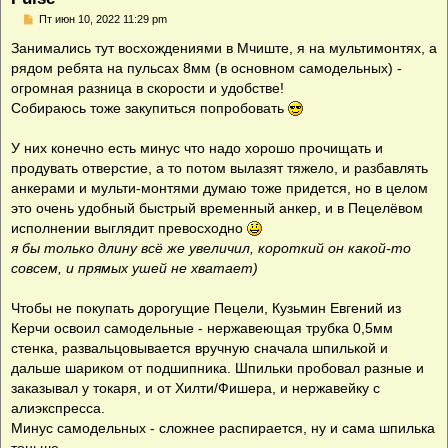
С
Пт июн 10, 2022 11:29 pm
о
о
Занимались тут восхождениями в Мчиште, я на мультимонтях, а
б
рядом ребята на пульсах 8мм (в основном самодельных) -
щ
е
огромная разница в скорости и удобстве!
н
Собираюсь тоже закупиться попробовать
и
е
У них конечно есть минус что надо хорошо прочищать и
продувать отверстие, а то потом вылазят тяжело, и разбавлять
анкерами и мульти-монтями думаю тоже придется, но в целом
это очень удобный быстрый временный анкер, и в Пецелёвом
исполнении выглядит превосходно
я бы только длину всё же увеличил, короткий он какой-то
совсем, и прямых ушей не хватает)
Чтобы не покупать дорогущие Пецели, Кузьмин Евгений из
Керчи освоил самодельные - нержавеющая трубка 0,5мм
стенка, развальцовывается вручную сначала шпилькой и
дальше шариком от подшипника. Шпильки пробовал разные и
заказывал у токаря, и от Хилти/Фишера, и нержавейку с
алиэкспресса.
Минус самодельных - сложнее распирается, ну и сама шпилька
тоньше.