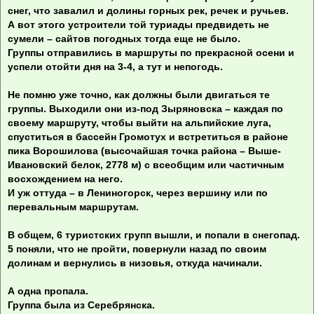
снег, что завалил и долины горных рек, речек и ручьев.
А вот этого устроители той туриады предвидеть не
сумели – сайтов погодных тогда еще не было.
Группы отправились в маршруты по прекрасной осени и
успели отойти дня на 3-4, а тут и непогодь.
Не помню уже точно, как должны были двигаться те
группы. Выходили они из-под Зыряновска – каждая по
своему маршруту, чтобы выйти на альпийские луга,
спуститься в бассейн Громотух и встретиться в районе
пика Ворошилова (высочайшая точка района – Выше-
Ивановский белок, 2778 м) с всеобщим или частичным
восхождением на него.
И уж оттуда – в Лениногорск, через вершину или по
перевальным маршрутам.
В общем, 6 туристских групп вышли, и попали в снегопад.
5 поняли, что не пройти, повернули назад по своим
долинам и вернулись в низовья, откуда начинали.
А одна пропала.
Группа была из Серебрянска.