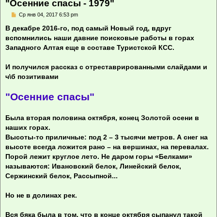
"Осенние спасы - 1979"
С
Ср янв 04, 2017 6:53 pm
о
о
В декабре 2016-го, под самый Новый год, вдруг
б
вспомнились наши давние поисковые работы в горах
щ
е
Западного Алтая еще в составе Туристской КСС.
н
и
е
И получился рассказ с отреставрированными слайдами и
ч\б позитивами
"Осенние спасы"
Была вторая половина октября, конец Золотой осени в
наших горах.
Высоты-то приличные: под 2 – 3 тысячи метров. А снег на
высоте всегда ложится рано – на вершинах, на перевалах.
Порой лежит круглое лето. Не даром горы «Белками»
называются: Ивановский белок, Линейский белок,
Сержинский белок, Рассыпной...
Но не в долинах рек.
Вся бяка была в том, что в конце октября сыпанул такой