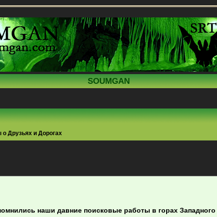
SOUMGAN
 о Друзьях и Дорогах
ренный поиск
спомнились наши давние поисковые работы в горах Западного