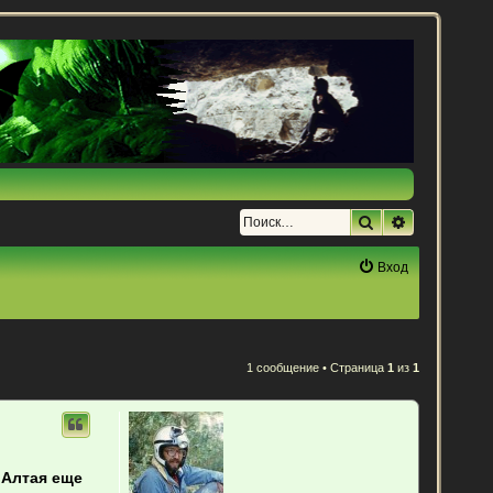
Поиск
Расширенн
Вход
1 сообщение • Страница
1
из
1
 Алтая еще