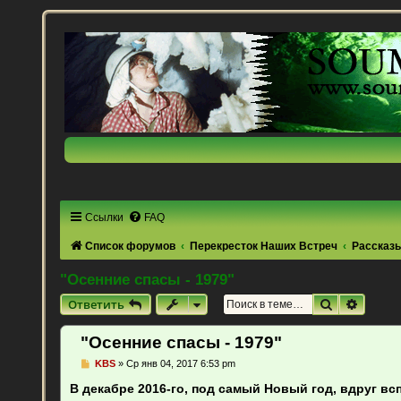
Ссылки
FAQ
Список форумов
Перекресток Наших Встреч
Рассказы
"Осенние спасы - 1979"
Поиск
Расши
Ответить
"Осенние спасы - 1979"
С
KBS
»
Ср янв 04, 2017 6:53 pm
о
о
В декабре 2016-го, под самый Новый год, вдруг в
б