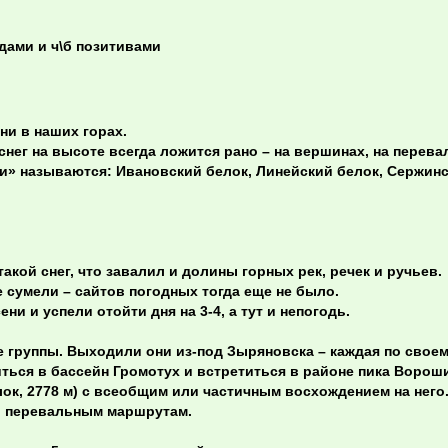
дами и ч\б позитивами
ни в наших горах.
снег на высоте всегда ложится рано – на вершинах, на перева
и» называются: Ивановский белок, Линейский белок, Сержинс
такой снег, что завалил и долины горных рек, речек и ручьев.
е сумели – сайтов погодных тогда еще не было.
и и успели отойти дня на 3-4, а тут и непогодь.
е группы. Выходили они из-под Зыряновска – каждая по свое
иться в бассейн Громотух и встретиться в районе пика Воро
ок, 2778 м) с всеобщим или частичным восхождением на него
по перевальным маршрутам.