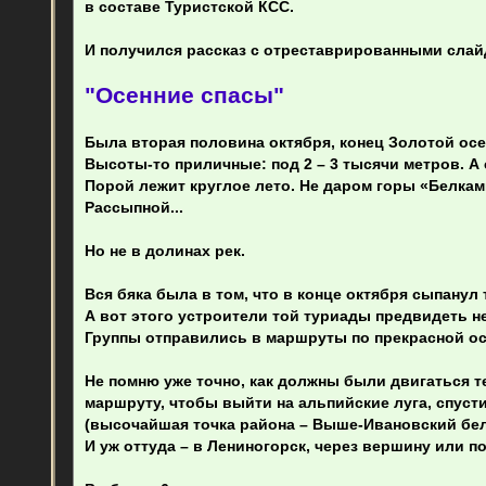
в составе Туристской КСС.
щ
е
н
И получился рассказ с отреставрированными слай
и
е
"Осенние спасы"
Была вторая половина октября, конец Золотой осе
Высоты-то приличные: под 2 – 3 тысячи метров. А 
Порой лежит круглое лето. Не даром горы «Белкам
Рассыпной...
Но не в долинах рек.
Вся бяка была в том, что в конце октября сыпанул 
А вот этого устроители той туриады предвидеть н
Группы отправились в маршруты по прекрасной осен
Не помню уже точно, как должны были двигаться т
маршруту, чтобы выйти на альпийские луга, спуст
(высочайшая точка района – Выше-Ивановский бел
И уж оттуда – в Лениногорск, через вершину или 