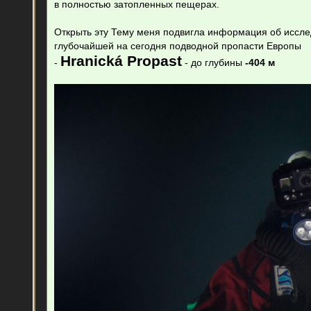
в полностью затопленных пещерах.
щ
е
н
Открыть эту Тему меня подвигла информация об иссле
и
е
глубочайшей на сегодня подводной пропасти Европы
Hranická Propast
-
- до глубины
-404 м