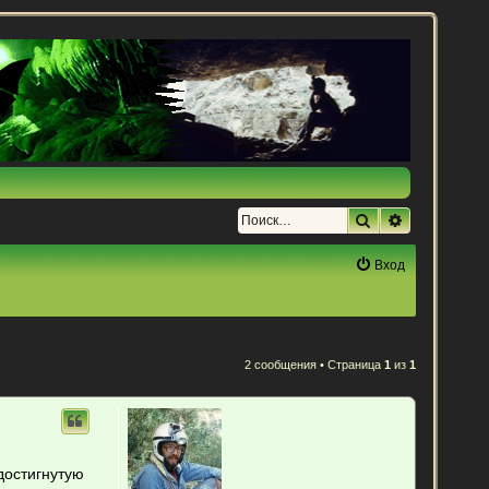
Поиск
Расширенн
Вход
2 сообщения • Страница
1
из
1
достигнутую