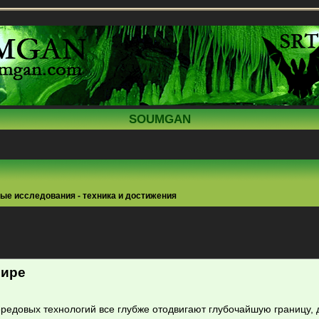
SOUMGAN
ые исследования - техника и достижения
ренный поиск
Мире
редовых технологий все глубже отодвигают глубочайшую границу, 