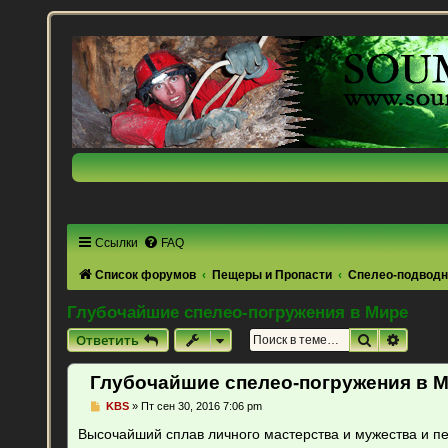
Ссылки
FAQ
Список форумов
Пещеры и Пропасти
Спелео-подводн
Глубочайшие спелео-погружения в Мире
Поиск
Расши
Ответить
Глубочайшие спелео-погружения в 
С
KBS
»
Пт сен 30, 2016 7:06 pm
о
о
Высочайший сплав личного мастерства и мужества и пе
б