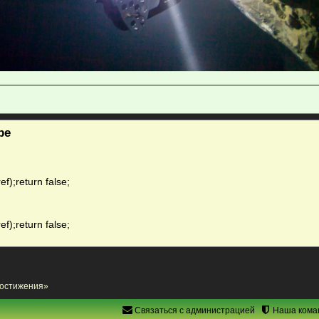
ре
ef);return false;
ef);return false;
достижения»
Связаться с администрацией
Наша кома