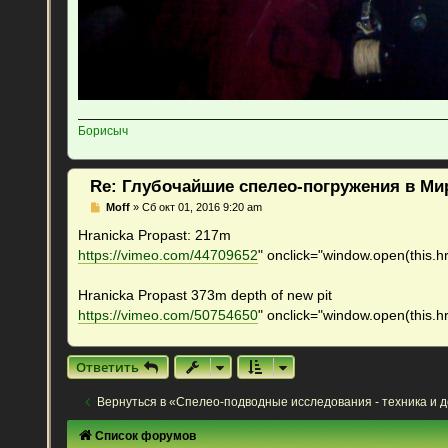
Борисыч
Re: Глубочайшие спелео-погружения в Ми
С
Moff
»
Сб окт 01, 2016 9:20 am
о
о
Hranicka Propast: 217m
б
https://vimeo.com/44709652
" onclick="window.open(this.hr
щ
е
н
Hranicka Propast 373m depth of new pit
и
е
https://vimeo.com/50754650
" onclick="window.open(this.hr
Ответить
Вернуться в «Спелео-подводные исследования - техника и 
Список форумов