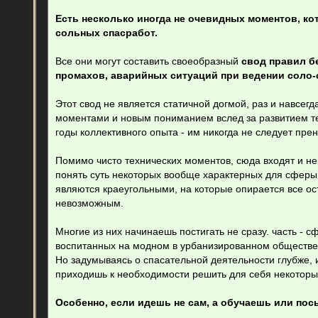
щ
е
Есть несколько иногда не очевидных моментов, ко
н
сольных спасработ.
и
е
Все они могут составить своеобразный
свод правил б
промахов, аварийных ситуаций при ведении соло-
Этот свод не является статичной догмой, раз и навсег
моментами и новым пониманием вслед за развитием тех
годы коллективного опыта - им никогда не следует прен
Помимо чисто технических моментов, сюда входят и н
понять суть некоторых вообще характерных для сферы 
являются краеугольными, на которые опирается все о
невозможным.
Многие из них начинаешь постигать не сразу. часть - 
воспитанных на модном в урбанизированном обществе 
Но задумываясь о спасательной деятельности глубже, 
приходишь к необходимости решить для себя некоторы
Особенно, если идешь не сам, а обучаешь или пос