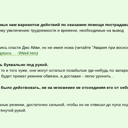
тупных нам вариантов действий по оказанию помощи пострада
кому увеличению трудоемкости и времени, необходимые на вывод
таясь спасти Джо Айви, но не имея ножа (читайте "Авария при восх
ptions ... -9Well.htm
)
ь буквально под рукой.
 то и того хуже, они могут остаться позабытые где-нибудь по запарк
будет прижат ремнем обвязок, а доставая - легко уронить...
было действовать, ни на мгновение не отсоединяя его от себ
анью резинки, достаточно сильной, чтобы он не отвисал до пупа по
тянутой рукой.