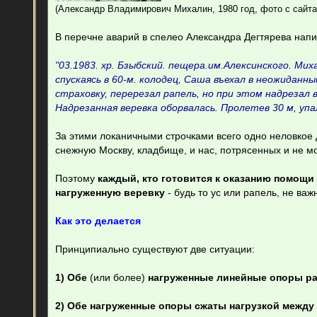
(Александр Владимирович Михалин, 1980 год, фото с сайта
В перечне аварий в спелео Александра Дегтярева нап
"03.1983. хр. Бзыбский. пещера.им.Алексинского. Мих
спускаясь в 60-м. колодец, Саша въехал в неожиданн
страховку, перерезал рапель, но при этом надрезал 
Надрезанная веревка оборвалась. Пролетев 30 м, упа
За этими локаничными строчками всего одно неловкое 
снежную Москву, кладбище, и нас, потрясенных и не мо
Поэтому
каждый, кто готовится к оказанию помощи
нагруженную веревку
- будь то ус или рапель, не важ
Как это делается
Принципиально существуют две ситуации:
1) Обе
(или более)
нагруженные линейные опоры ра
2) Обе нагруженные опоры сжаты нагрузкой между