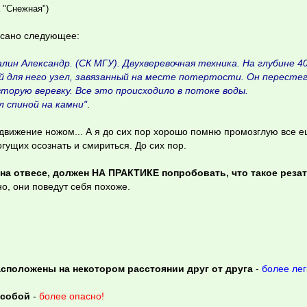
 "Снежная")
исано следующее:
алин Александр. (СК МГУ). Двухверевочная техника. На глубине 40
ый для него узел, завязанный на месте потертости. Он перестег
вторую веревку. Все это происходило в потоке воды.
л спиной на камни"
.
движение ножом... А я до сих пор хорошо помню промозглую все е
гущих осознать и смириться. До сих пор.
 на отвесе, должен НА ПРАКТИКЕ попробовать, что такое реза
но, они поведут себя похоже.
сположены на некотором расстоянии друг от друга
-
более лег
 собой
-
более опасно!