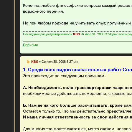
Конечно, любые философские вопросы каждый решает д
возможного перечня.
Но при любом подходе не учитывать опыт, полученны
Последний раз редактировалось
KBS
Чт июл 31, 2008 3:54 pm, всего ре
Борисыч
С
KBS
»
Ср июл 30, 2008 6:27 pm
о
о
1. Среди всех видов спасательных работ Со
б
Это происходит по следующим причинам.
щ
е
н
А. Необходимость соло-транспортировки чаще все
и
е
необходимостью действовать немедленно, с кровью вы
Б. Нам не на кого больше рассчитывать, кроме сам
Остается только то, что мы действительно представляе
И наша личная ответственность за свои действия 
Для многих это может оказаться, мягко скажем, непривы