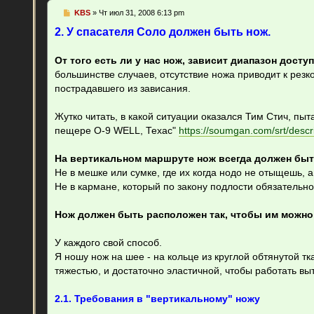
С
KBS
»
Чт июл 31, 2008 6:13 pm
о
о
2. У спасателя Соло должен быть нож.
б
щ
е
От того есть ли у нас нож, зависит диапазон дос
н
большинстве случаев, отсутствие ножа приводит к рез
и
е
пострадавшего из зависания.
Жутко читать, в какой ситуации оказался Тим Стич, пы
пещере O-9 WELL, Техас"
https://soumgan.com/srt/descri
На вертикальном маршруте нож всегда должен быт
Не в мешке или сумке, где их когда нодо не отыщешь, а
Не в кармане, который по закону подлости обязательно 
Нож должен быть расположен так, чтобы им можно 
У каждого свой способ.
Я ношу нож на шее - на кольце из круглой обтянутой тк
тяжестью, и достаточно эластичной, чтобы работать вы
2.1. Требования в "вертикальному" ножу