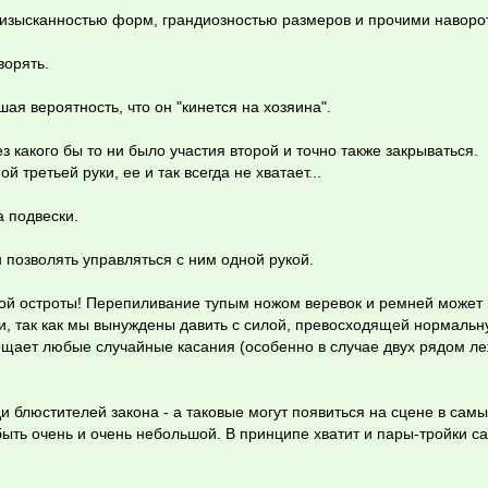
 изысканностью форм, грандиозностью размеров и прочими наворо
ворять.
ая вероятность, что он "кинется на хозяина".
 какого бы то ни было участия второй и точно также закрываться.
й третьей руки, ее и так всегда не хватает...
а подвески.
н позволять управляться с ним одной рукой.
ной остроты! Перепиливание тупым ножом веревок и ремней может 
, так как мы вынуждены давить с силой, превосходящей нормальн
рощает любые случайные касания (особенно в случае двух рядом л
и блюстителей закона - а таковые могут появиться на сцене в сам
ыть очень и очень небольшой. В принципе хватит и пары-тройки с