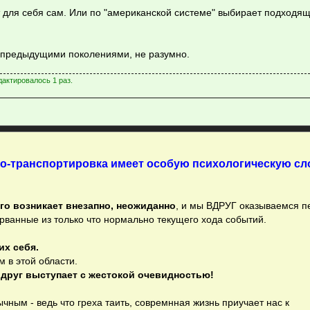
ля себя сам. Или по "американской системе" выбирает подходящ
й предыдущими поколениями, не разумно.
дактировалось 1 раз.
ло-транспортировка имеет особую психологическую сл
го возникает внезапно, неожиданно
, и мы ВДРУГ оказываемся п
рванные из только что нормально текущего хода событий.
их себя.
м в этой области.
вдруг выступает с жестокой очевидностью!
чным - ведь что греха таить, совремнная жизнь приучает нас к