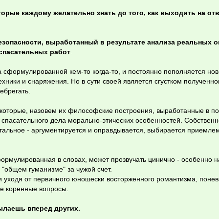
торые каждому желательно знать до того, как выходить на от
езопасности, выработанный в результате анализа реальных 
спасательных работ
.
да сформулированной кем-то когда-то, и постоянно пополняется но
ники и снаряжения. Но в сути своей является сгустком полученно
ебрегать.
екоторые, назовем их философские построения, выработанные в п
спасательного дела морально-этических особенностей. Собственн
стальное - аргументируется и оправдывается, выбирается приемле
сформулированная в словах, может прозвучать цинично - особенно н
"общем гуманизме" за чужой счет.
и уходя от первичного юношески восторженного романтизма, поне
е коренные вопросы.
ылаешь вперед других.