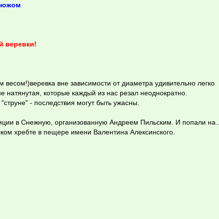
 ножом
й веревки!
 весом!)веревка вне зависимости от диаметра удивительно легко
е натянутая, которые каждый из нас резал неоднократно.
"струне" - последствия могут быть ужасны.
диции в Снежную, организованную Андреем Пильским. И попали на.
ском хребте в пещере имени Валентина Алексинского.