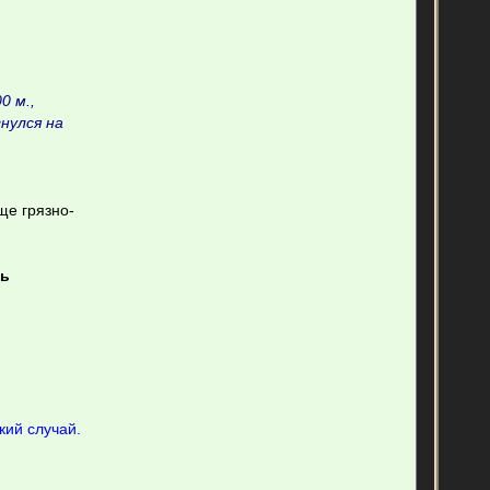
0 м.,
нулся на
ще грязно-
ть
кий случай.