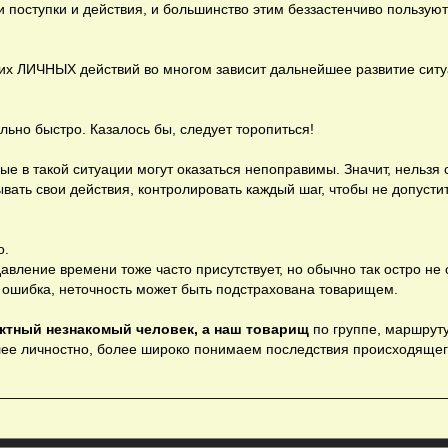
поступки и действия, и большинство этим беззастенчиво пользуют
ших ЛИЧНЫХ действий во многом зависит дальнейшее развитие ситу
ьно быстро. Казалось бы, следует торопиться!
ые в такой ситуации могут оказаться непоправимы. Значит, нельзя 
ывать свои действия, контролировать каждый шаг, чтобы не допусти
о.
вление времени тоже часто присутствует, но обычно так остро не
я ошибка, неточность может быть подстрахована товарищем.
актный незнакомый человек, а наш товарищ
по группе, маршруту
лее личностно, более широко понимаем последствия происходящего