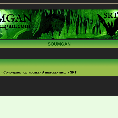
SOUMGAN
Соло-транспортировка - Азиатская школа SRT
ренный поиск