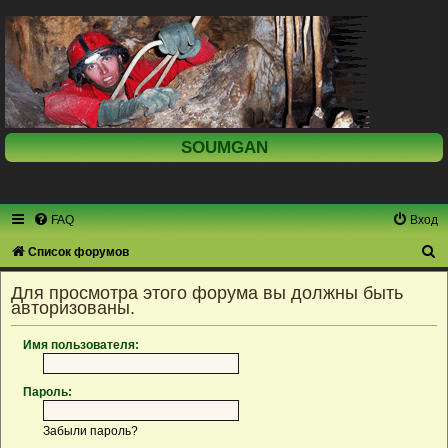
SOUMGAN
FAQ
Вход
П
Список форумов
о
Для просмотра этого форума вы должны быть
и
авторизованы.
с
Имя пользователя:
к
Пароль:
Забыли пароль?