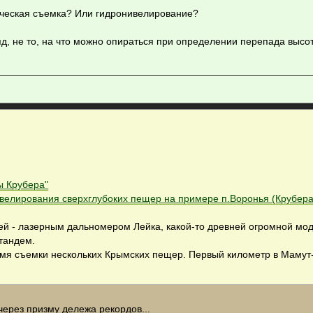
рическая съемка? Или гидронивелирование?
яд, не то, на что можно опираться при определении перепада высо
ы Крубера"
нивелирования сверхглубоких пещер на примере п.Воронья (Крубера
ей - лазерным дальномером Лейка, какой-то древней огромной мод
 тандем.
ремя съемки нескольких Крымских пещер. Первый километр в Мамут
через призму дележа рекордов...