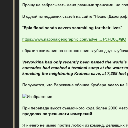
о
о
Прошу не забрасывать меня рваными трансами, но по
б
щ
е
В одной из недавних статей на сайте "Нэшнл Джеогрэф
н
и
е
"
Epic flood sends cavers scrambling for their lives
"
https://www.nationalgeographic.com/adve ... PcPD0QXjfQ
обратил внимание на соотношение глубин двух глубоч
Veryovkina had only recently been named the world’s
comrades had reached a terminal sump at the water ta
knocking the neighboring Krubera cave, at 7,208 feet 
Получается, что Веревкина обошла Крубера
всего на 
При перепаде высот съемочного хода более 2000 метро
пределах погрешности измерений
.
Я ничего не имею против любой из команд, делавших 