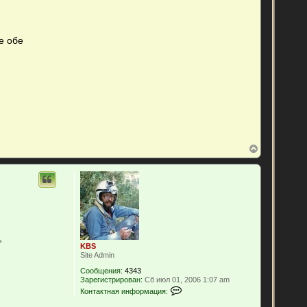
а
т
е
л
я
е обе
n
g
r
y
В
е
р
н
у
т
ь
с
я
к
,
н
KBS
а
Site Admin
ч
Сообщения:
4343
а
Зарегистрирован:
Сб июл 01, 2006 1:07 am
л
К
Контактная информация:
у
о
н