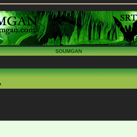
SOUMGAN
и
ренный поиск