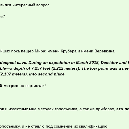
явился интересный вопрос
ик"
айших пока пещер Мира: имени Крубера и имени Веревкина
 deepest cave. During an expedition in March 2018, Demidov and 
ble—a depth of 7,257 feet (
2,212 meters)
. The low point was a ne
(
2,197 meters
), into second place
.
15 метров
по вертикали!
в и известных мне методах топосъемки, а так же приборах,
это л
топосъемку, и не ставлю под сомнение их квалификацию.