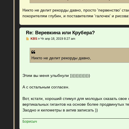
Никто не делит рекорды давно, просто 'первенство' ста
покорителям глубин, и поставителям 'галочек' и рисов
Re: Веревкина или Крубера?
С
KBS
»
Чт апр 18, 2019 8:27 am
о
о
б
щ
е
Никто не делит рекорды давно,
н
и
е
Этим вы меня улыбнули ))))))))))))))
А с остальным согласен.
Вот, кстати, хороший стимул для молодых сказать свое
вертикальных гигантов на основе более продвинутых т
Заодно и километры в актив записать ))
Борисыч