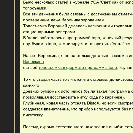
Было несколько статей в журнале УСА 'Свет' как от ис
щ
е
топосъемки.
н
Все эти движения были связаны с достижением отметки в
и
е
проверенные даже баронивелированием.
Топосъемка Вороньей делалась несколькими группами,
стационарными реперами.
В 'поле' работалось c программой topo, конечный результ
ноутбуком в topo, компилирует и говорит что 'есть 2 км'.
Насчет Веревкина, я не настолько детально знаком с и
Веревкина
есть её
топосъемка в формате программы topo
, изуча
То что старая часть то ли отснята старыми, до-дистои
каких-то
древних бумахных источников (была такая программа d
позволявшая восстановить нитку хода по картинке).
Глубинная, новая часть отснята DistoX, но если смотр
создается впечатление, что прибор используется без п
пикетажку.
Посему, окромя естественного накопления ошибки есть