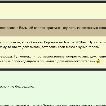
 свое слово в Большой спелео-практике - сделать качественную топ
кого проекта, но я обменял Воронью на Арагон 2016-м. Ну и отно
му-то что-то доказывать, вставлять свои мозги в чужие головы.
рекорды. Тут контекст - противопостояние конкретно этих двух пеще
е анализа происходящего и общения с друзьями-покорителями
ресно и не благодарно.
тельно серьезное и сделать Хорошо, на высоком уровне достоверно