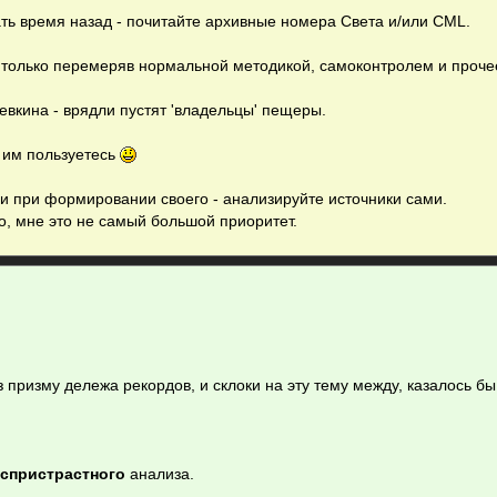
ать время назад - почитайте архивные номера Света и/или CML.
ь только перемеряв нормальной методикой, самоконтролем и проче
евкина - врядли пустят 'владельцы' пещеры.
ы им пользуетесь
 при формировании своего - анализируйте источники сами.
о, мне это не самый большой приоритет.
 призму дележа рекордов, и склоки на эту тему между, казалось бы
спристрастного
анализа.