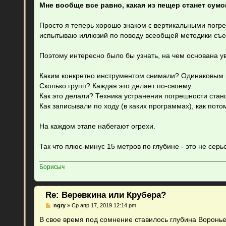
Мне вообще все равно, какая из пещер станет сумо
Просто я теперь хорошо знаком с вертикальными погр
испытываю иллюзий по поводу всеобщей методики съем
Поэтому интересно было бы узнать, на чем основана у
Каким конкретно инструментом снимали? Одинаковым 
Сколько групп? Каждая это делает по-своему.
Как это делали? Техника устранения погрешности стан
Как записывали по ходу (в каких программах), как пот
На каждом этапе набегают огрехи.
Так что плюс-минус 15 метров по глубине - это не серье
Борисыч
Re: Веревкина или Крубера?
С
ngry
»
Ср апр 17, 2019 12:14 pm
о
о
В свое время под сомнение ставилось глубина Ворон
б