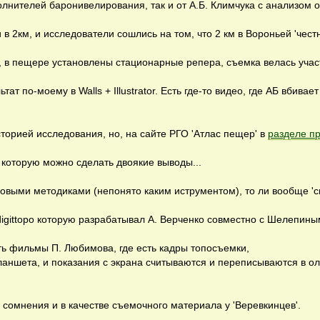
полнителей баронивелирования, так и от А.Б. Климчука с анализом 
 2км, и исследователи сошлись на том, что 2 км в Вороньей 'честн
 в пещере установлены стационарные репера, съемка велась уча
ат по-моему в Walls + Illustrator. Есть где-то видео, где АБ вбивае
сторией исследования, но, на сайте РГО 'Атлас пещер' в
разделе п
я которую можно сделать двоякие выводы...
ксовыми методиками (непонято каким иструментом), то ли вообще 'с
igittopo которую разрабатывал А. Верченко совместно с Шелепины
еть фильмы П. Любимова, где есть кадры топосъемки,
ланшета, и показания с экрана считываются и переписываются в ол
 сомнения и в качестве съемочного материала у 'Веревкинцев'.