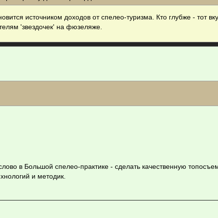
новится источником доходов от спелео-туризма. Кто глубже - тот вк
ателям 'звездочек' на фюзеляже.
 слово в Большой спелео-практике - сделать качественную топосъе
ехнологий и методик.