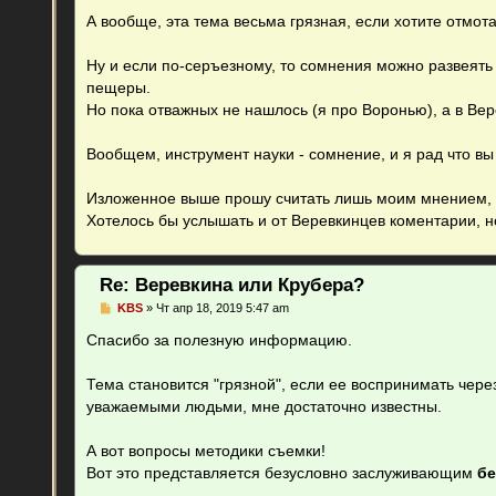
А вообще, эта тема весьма грязная, если хотите отмот
Ну и если по-серъезному, то сомнения можно развеят
пещеры.
Но пока отважных не нашлось (я про Воронью), а в Вер
Вообщем, инструмент науки - сомнение, и я рад что в
Изложенное выше прошу считать лишь моим мнением, и
Хотелось бы услышать и от Веревкинцев коментарии, н
Re: Веревкина или Крубера?
С
KBS
»
Чт апр 18, 2019 5:47 am
о
о
Спасибо за полезную информацию.
б
щ
е
Тема становится "грязной", если ее воспринимать через
н
уважаемыми людьми, мне достаточно известны.
и
е
А вот вопросы методики съемки!
Вот это представляется безусловно заслуживающим
бе