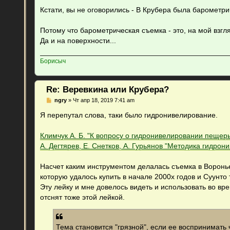
Кстати, вы не оговорились - В Крубера была баромет
Потому что барометрическая съемка - это, на мой взгл
Да и на поверхности...
Борисыч
Re: Веревкина или Крубера?
С
ngry
»
Чт апр 18, 2019 7:41 am
о
о
Я перепутал слова, таки было гидронивелирование.
б
щ
е
Климчук А. Б. "К вопросу о гидронивелировании пещер
н
А. Дегтярев, Е. Снетков, А. Гурьянов "Методика гидро
и
е
Насчет каким инструментом делалась съемка в Воронь
которую удалось купить в начале 2000х годов и Суунто
Эту лейку и мне довелось видеть и использовать во в
отснят тоже этой лейкой.
Тема становится "грязной", если ее воспринимать 