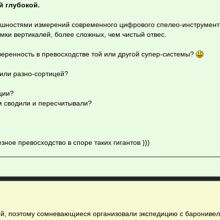
й глубокой.
ешностями измерений современного цифрового спелео-инструмента
ки вертикалей, более сложных, чем чистый отвес.
веренность в превосходстве той или другой супер-системы?
или разно-сортицей?
ции?
ом сводили и пересчитывали?
зное превосходство в споре таких гигантов )))
ьей, поэтому сомневающиеся организовали экспедицию с барониве