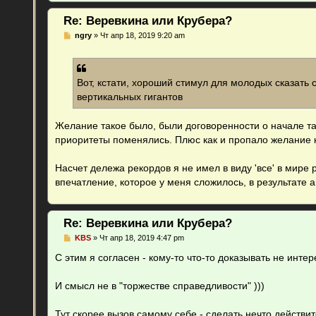
Re: Веревкина или Крубера?
С
ngry
»
Чт апр 18, 2019 9:20 am
о
о
б
щ
е
Вот, кстати, хороший стимул для молодых сказать
н
вертикальных гигантов
и
е
Желание такое было, были договоренности о начале та
приоритеты поменялись. Плюс как и пропало желание ко
Насчет дележа рекордов я не имел в виду 'все' в мире 
впечатление, которое у меня сложилось, в результат
Re: Веревкина или Крубера?
С
KBS
»
Чт апр 18, 2019 4:47 pm
о
о
С этим я согласен - кому-то что-то доказывать не инте
б
щ
е
И смысл не в "торжестве справедливости" )))
н
и
е
Тут скорее вызов самому себе - сделать нечто действи