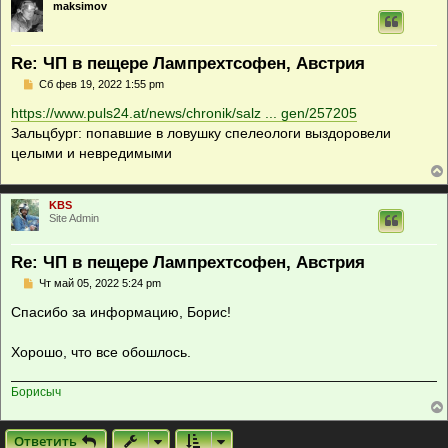
maksimov
Re: ЧП в пещере Лампрехтсофен, Австрия
С
Сб фев 19, 2022 1:55 pm
о
о
https://www.puls24.at/news/chronik/salz ... gen/257205
б
Зальцбург: попавшие в ловушку спелеологи выздоровели
щ
е
целыми и невредимыми
н
и
е
KBS
Site Admin
Re: ЧП в пещере Лампрехтсофен, Австрия
С
Чт май 05, 2022 5:24 pm
о
о
Спасибо за информацию, Борис!
б
щ
е
Хорошо, что все обошлось.
н
и
е
Борисыч
Ответить