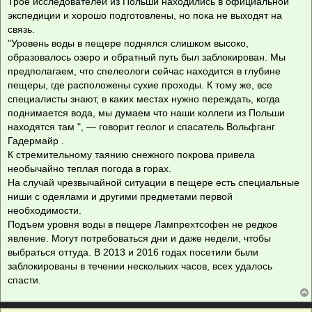
Трое исследователей из Польши находились в официальной
экспедиции и хорошо подготовлены, но пока не выходят на
связь.
"Уровень воды в пещере поднялся слишком высоко,
образовалось озеро и обратный путь был заблокирован. Мы
предполагаем, что спелеологи сейчас находится в глубине
пещеры, где расположены сухие проходы. К тому же, все
специалисты знают, в каких местах нужно переждать, когда
поднимается вода, мы думаем что наши коллеги из Польши
находятся там ", — говорит геолог и спасатель Вольфганг
Гадермайр .
К стремительному таянию снежного покрова привела
необычайно теплая погода в горах.
На случай чрезвычайной ситуации в пещере есть специальные
ниши с одеялами и другими предметами первой
необходимости.
Подъем уровня воды в пещере Лампрехтсофен не редкое
явление. Могут потребоваться дни и даже недели, чтобы
выбраться оттуда. В 2013 и 2016 годах посетили были
заблокированы в течении нескольких часов, всех удалось
спасти.