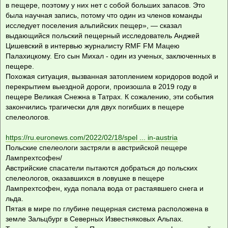
в пещере, поэтому у них нет с собой больших запасов. Это
была научная запись, потому что один из членов команды
исследует поселения альпийских пещер», — сказал
выдающийся польский пещерный исследователь Анджей
Цишевский в интервью журналисту RMF FM Мацею
Палахицкому. Его сын Михал - один из ученых, заключенных в
пещере.
Похожая ситуация, вызванная затоплением коридоров водой и
перекрытием выездной дороги, произошла в 2019 году в
пещере Великая Снежна в Татрах. К сожалению, эти события
закончились трагически для двух погибших в пещере
спелеологов.
https://ru.euronews.com/2022/02/18/spel ... in-austria
Польские спелеологи застряли в австрийской пещере
Лампрехтсофен/
Австрийские спасатели пытаются добраться до польских
спелеологов, оказавшихся в ловушке в пещере
Лампрехтсофен, куда попала вода от растаявшего снега и
льда.
Пятая в мире по глубине пещерная система расположена в
земле Зальцбург в Северных Известняковых Альпах.