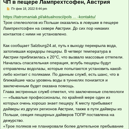
ЧП в пещере Лампрехтсофен, Австрия
С
Пт фев 18, 2022 8:44 pm
о
о
https://tatromaniak.pl/aktualnosci/pols ... -kontaktu/
б
Трое спелеологов из Польши оказались в ловушке в пещере
щ
е
Лампрехтсофен на севере Австрии. До сих пор никаких
н
контактов с ними не установлено.
и
е
Как сообщает Salzburg24.at, путь к выходу перекрыла вода,
затопившая коридоры пещеры. В четверг температура в
Австрии приблизилась к 20°C, что вызвало массовые оттепели.
Началась спасательная операция, вглубь пещеры будут
отправлены водолазы, которые попытаются установить какой-
либо контакт с поляками. По данным служб, есть шанс, что в
ближайшие часы уровень воды в туннелях понизится и
заключенным будет оказана помощь.
Глава экстренных служб отметил, что заключенные спелеологи
— «бывалые профессионалы, по крайней мере один из
которых очень хорошо знает пещеру. К месту прибывают
дайверы из других регионов Австрии, также в пути дайверы из
Польши, секция пещерных дайверов ТОПР поставлена на
дежурство.
«Трое поляков не планировали более длительное пребывание