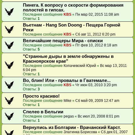
Пинега. К вопросу о скорости формирования
полостей в гипсах.
Последнее сообщение
KBS
«
Пн мар 02, 2015 11:08 am
Ответы:
1
Вьетнам - Hang Son Doong - Пещера Горной
Реки
Последнее сообщение
KBS
«
Сб авг 11, 2012 6:20 pm
Величайшие пещеры Мира - списки
Последнее сообщение
KBS
«
Пт фев 10, 2012 8:18 am
Ответы:
5
"Странные дыры в земле обнаружены в
Красноярском крае"
Последнее сообщение
Копачевский Юрий
«
Вс мар 13, 2011
6:04 pm
Ответы:
1
Во, блин! Или - провалы в Гватемале...
Последнее сообщение
KBS
«
Чт июн 03, 2010 3:20 pm
Ответы:
3
Просто красиво!
Последнее сообщение
Mike
«
Сб май 09, 2009 12:47 am
Ответы:
1
Спелео в Бельгии
Последнее сообщение
pegas
«
Вс июл 20, 2008 8:01 pm
Ответы:
1
Вернулись из Болгарии - Врачанский Карст.
Последнее сообщение
Златинка Борисова
«
Сб дек 01, 2007