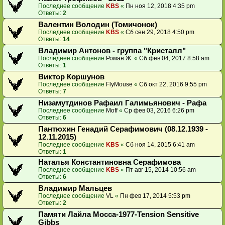
Последнее сообщение
KBS
«
Пн ноя 12, 2018 4:35 pm
Ответы:
2
Валентин Володин (Томичонок)
Последнее сообщение
KBS
«
Сб сен 29, 2018 4:50 pm
Ответы:
14
Владимир Антонов - группа "Кристалл"
Последнее сообщение
Роман Ж.
«
Сб фев 04, 2017 8:58 am
Ответы:
1
Виктор Коршунов
Последнее сообщение
FlyMouse
«
Сб окт 22, 2016 9:55 pm
Ответы:
7
Низамутдинов Рафаил Галимьянович - Рафа
Последнее сообщение
Moff
«
Ср фев 03, 2016 6:26 pm
Ответы:
6
Пантюхин Генадий Серафимович (08.12.1939 -
12.11.2015)
Последнее сообщение
KBS
«
Сб ноя 14, 2015 6:41 am
Ответы:
1
Наталья Константиновна Серафимова
Последнее сообщение
KBS
«
Пт авг 15, 2014 10:56 am
Ответы:
6
Владимир Мальцев
Последнее сообщение
VL
«
Пн фев 17, 2014 5:53 pm
Ответы:
2
Памяти Лайла Мосса-1977-Tension Sensitive
Gibbs