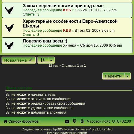
Захват веревки ногами при подъеме
Последнее сообщение
KBS
«
Сб июн 21, 2008 7:39 pm
Ответы:
3
Характерные особенности Евро-Азиатской
Школы
Последнее сообщение
KBS
«
Вт окт 02, 2007 9:08 pm
Ответы:
3
Повезло вам всем :)
Последнее сообщение
Химера
«
Сб июл 15, 2006 6:45 pm
Новая тема
12 тем • Страница
1
из
1
Перейти
Права доступа
Вы
не можете
начинать темы
Вы
не можете
отвечать на сообщения
Вы
не можете
редактировать свои сообщения
Вы
не можете
удалять свои сообщения
Вы
не можете
добавлять вложения
Список форумов
Часовой пояс:
UTC+02:00
Создано на основе
phpBB
® Forum Software © phpBB Limited
Русская поддержка phpBB