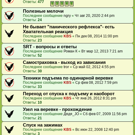
Ответы:
477
1
2
3
4
5
Полезные мелочи
Последнее сообщение
ngry
«
Чт авг 20, 2020 2:44 pm
Ответы:
24
Не бывает "панического рефлекса"- есть
Хватательная реакция
Последнее сообщение
KBS
«
Пн дек 08, 2014 11:00 pm
Ответы:
23
SRT - вопросы и ответы
Последнее сообщение
Роман К
«
Вт мар 12, 2013 7:21 am
Ответы:
52
Самостраховка - выход из зависания
Последнее сообщение
tror
«
Ср май 02, 2012 4:55 pm
Ответы:
30
Техники подъема по одинарной веревке
Последнее сообщение
KBS
«
Ср фев 08, 2012 7:59 pm
Ответы:
33
Переход от спуска к подъему и наоборот
Последнее сообщение
KBS
«
Чт янв 26, 2012 8:31 pm
Ответы:
10
Узел на веревке - прохождение
Последнее сообщение
Дядя_JO
«
Сб фев 07, 2009 11:56 pm
Ответы:
21
Спуск на зажимах
Последнее сообщение
KBS
«
Вс июн 22, 2008 12:40 pm
Ответы:
3