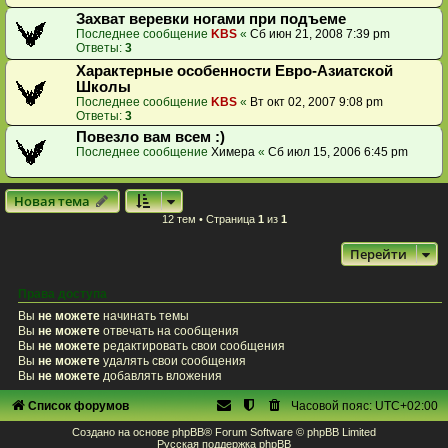
Захват веревки ногами при подъеме
Последнее сообщение
KBS
«
Сб июн 21, 2008 7:39 pm
Ответы:
3
Характерные особенности Евро-Азиатской
Школы
Последнее сообщение
KBS
«
Вт окт 02, 2007 9:08 pm
Ответы:
3
Повезло вам всем :)
Последнее сообщение
Химера
«
Сб июл 15, 2006 6:45 pm
Новая тема
12 тем • Страница
1
из
1
Перейти
Права доступа
Вы
не можете
начинать темы
Вы
не можете
отвечать на сообщения
Вы
не можете
редактировать свои сообщения
Вы
не можете
удалять свои сообщения
Вы
не можете
добавлять вложения
Список форумов
Часовой пояс:
UTC+02:00
Создано на основе
phpBB
® Forum Software © phpBB Limited
Русская поддержка phpBB