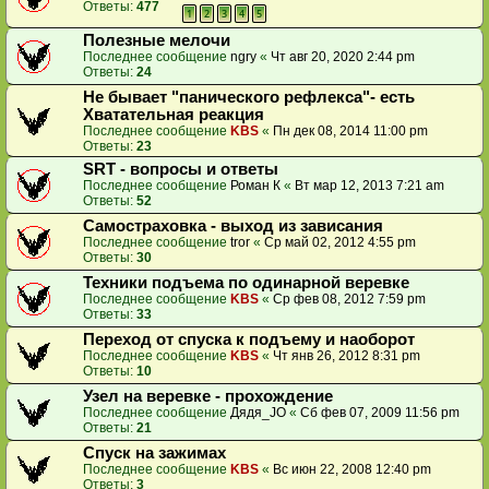
Ответы:
477
1
2
3
4
5
Полезные мелочи
Последнее сообщение
ngry
«
Чт авг 20, 2020 2:44 pm
Ответы:
24
Не бывает "панического рефлекса"- есть
Хватательная реакция
Последнее сообщение
KBS
«
Пн дек 08, 2014 11:00 pm
Ответы:
23
SRT - вопросы и ответы
Последнее сообщение
Роман К
«
Вт мар 12, 2013 7:21 am
Ответы:
52
Самостраховка - выход из зависания
Последнее сообщение
tror
«
Ср май 02, 2012 4:55 pm
Ответы:
30
Техники подъема по одинарной веревке
Последнее сообщение
KBS
«
Ср фев 08, 2012 7:59 pm
Ответы:
33
Переход от спуска к подъему и наоборот
Последнее сообщение
KBS
«
Чт янв 26, 2012 8:31 pm
Ответы:
10
Узел на веревке - прохождение
Последнее сообщение
Дядя_JO
«
Сб фев 07, 2009 11:56 pm
Ответы:
21
Спуск на зажимах
Последнее сообщение
KBS
«
Вс июн 22, 2008 12:40 pm
Ответы:
3