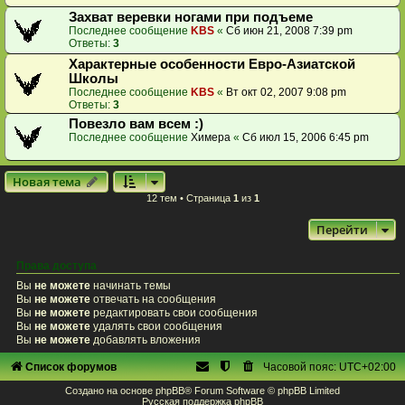
Захват веревки ногами при подъеме
Последнее сообщение
KBS
«
Сб июн 21, 2008 7:39 pm
Ответы:
3
Характерные особенности Евро-Азиатской
Школы
Последнее сообщение
KBS
«
Вт окт 02, 2007 9:08 pm
Ответы:
3
Повезло вам всем :)
Последнее сообщение
Химера
«
Сб июл 15, 2006 6:45 pm
Новая тема
12 тем • Страница
1
из
1
Перейти
Права доступа
Вы
не можете
начинать темы
Вы
не можете
отвечать на сообщения
Вы
не можете
редактировать свои сообщения
Вы
не можете
удалять свои сообщения
Вы
не можете
добавлять вложения
Список форумов
Часовой пояс:
UTC+02:00
Создано на основе
phpBB
® Forum Software © phpBB Limited
Русская поддержка phpBB