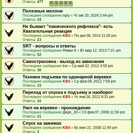
Ответы:
477
1
2
3
4
5
Полезные мелочи
Последнее сообщение
ngry
«
Чт авг 20, 2020 2:44 pm
Ответы:
24
Не бывает "панического рефлекса"- есть
Хватательная реакция
Последнее сообщение
KBS
«
Пн дек 08, 2014 11:00 pm
Ответы:
23
SRT - вопросы и ответы
Последнее сообщение
Роман К
«
Вт мар 12, 2013 7:21 am
Ответы:
52
Самостраховка - выход из зависания
Последнее сообщение
tror
«
Ср май 02, 2012 4:55 pm
Ответы:
30
Техники подъема по одинарной веревке
Последнее сообщение
KBS
«
Ср фев 08, 2012 7:59 pm
Ответы:
33
Переход от спуска к подъему и наоборот
Последнее сообщение
KBS
«
Чт янв 26, 2012 8:31 pm
Ответы:
10
Узел на веревке - прохождение
Последнее сообщение
Дядя_JO
«
Сб фев 07, 2009 11:56 pm
Ответы:
21
Спуск на зажимах
Последнее сообщение
KBS
«
Вс июн 22, 2008 12:40 pm
Ответы:
3