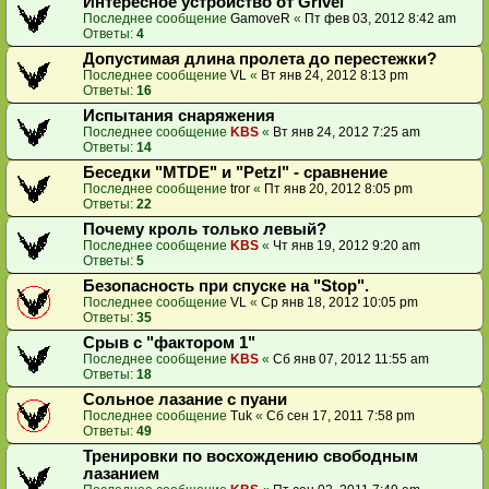
Интересное устройство от Grivel
Последнее сообщение
GamoveR
«
Пт фев 03, 2012 8:42 am
Ответы:
4
Допустимая длина пролета до перестежки?
Последнее сообщение
VL
«
Вт янв 24, 2012 8:13 pm
Ответы:
16
Испытания снаряжения
Последнее сообщение
KBS
«
Вт янв 24, 2012 7:25 am
Ответы:
14
Беседки "MTDE" и "Petzl" - сравнение
Последнее сообщение
tror
«
Пт янв 20, 2012 8:05 pm
Ответы:
22
Почему кроль только левый?
Последнее сообщение
KBS
«
Чт янв 19, 2012 9:20 am
Ответы:
5
Безопасность при спуске на "Stop".
Последнее сообщение
VL
«
Ср янв 18, 2012 10:05 pm
Ответы:
35
Срыв с "фактором 1"
Последнее сообщение
KBS
«
Сб янв 07, 2012 11:55 am
Ответы:
18
Сольное лазание с пуани
Последнее сообщение
Tuk
«
Сб сен 17, 2011 7:58 pm
Ответы:
49
Тренировки по восхождению свободным
лазанием