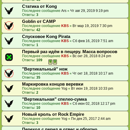
Статика от Kong
Последнее сообщение
Ars
«
Чт авг 29, 2019 9:19 pm
Ответы:
3
Goblin от CAMP
Последнее сообщение
KBS
«
Вт мар 19, 2019 7:30 pm
Ответы:
42
Спусковое Kong Pirata
Последнее сообщение
KBS
«
Сб фев 16, 2019 7:51 am
Ответы:
1
Первый раз идём в пещеру. Масса вопросов
Последнее сообщение
KBS
«
Вс окт 28, 2018 8:24 pm
Ответы:
109
1
2
"Вертикальный" нож
Последнее сообщение
KBS
«
Чт окт 18, 2018 10:17 am
Ответы:
35
Маркировка концов веревки
Последнее сообщение
Yog
«
Вт июн 19, 2018 10:33 pm
Ответы:
2
"Вертикальная" спелео-сумка
Последнее сообщение
KBS
«
Сб июн 02, 2018 12:17 pm
Ответы:
10
Новый кроль от Rock Empire
Последнее сообщение
Yog
«
Пн дек 25, 2017 2:44 am
Ответы:
3
Переход с перил в отвес и обратно