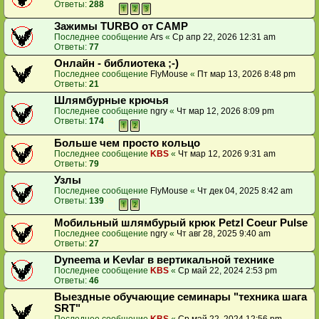
Ответы:
288
1
2
3
Зажимы TURBO от CAMP
Последнее сообщение
Ars
«
Ср апр 22, 2026 12:31 am
Ответы:
77
Онлайн - библиотека ;-)
Последнее сообщение
FlyMouse
«
Пт мар 13, 2026 8:48 pm
Ответы:
21
Шлямбурные крючья
Последнее сообщение
ngry
«
Чт мар 12, 2026 8:09 pm
Ответы:
174
1
2
Больше чем просто кольцо
Последнее сообщение
KBS
«
Чт мар 12, 2026 9:31 am
Ответы:
79
Узлы
Последнее сообщение
FlyMouse
«
Чт дек 04, 2025 8:42 am
Ответы:
139
1
2
Мобильный шлямбурый крюк Petzl Coeur Pulse
Последнее сообщение
ngry
«
Чт авг 28, 2025 9:40 am
Ответы:
27
Dyneema и Kevlar в вертикальной технике
Последнее сообщение
KBS
«
Ср май 22, 2024 2:53 pm
Ответы:
46
Выездные обучающие семинары "техника шага
SRT"
Последнее сообщение
KBS
«
Ср май 22, 2024 12:56 pm