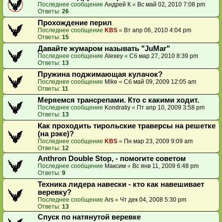
Последнее сообщение
Андрей К
«
Вс май 02, 2010 7:08 pm
Ответы:
26
Прохождение перил
Последнее сообщение
KBS
«
Вт апр 06, 2010 4:04 pm
Ответы:
15
Давайте жумаром называть "JuMar"
Последнее сообщение
Alexey
«
Сб мар 27, 2010 8:39 pm
Ответы:
13
Пружина поджимающая кулачок?
Последнее сообщение
Mike
«
Сб май 09, 2009 12:05 am
Ответы:
11
Меряемся трансрепами. Кто с какими ходит.
Последнее сообщение
Kondratiy
«
Пт апр 10, 2009 3:58 pm
Ответы:
13
Как проходить тирольские траверсы на решетке
(на рэке)?
Последнее сообщение
KBS
«
Пн мар 23, 2009 9:09 am
Ответы:
12
Anthron Double Stop, - помогите советом
Последнее сообщение
Максим
«
Вс янв 11, 2009 6:48 pm
Ответы:
9
Техника лидера навески - кто как навешивает
веревку?
Последнее сообщение
Ars
«
Чт дек 04, 2008 5:30 pm
Ответы:
13
Спуск по натянутой веревке