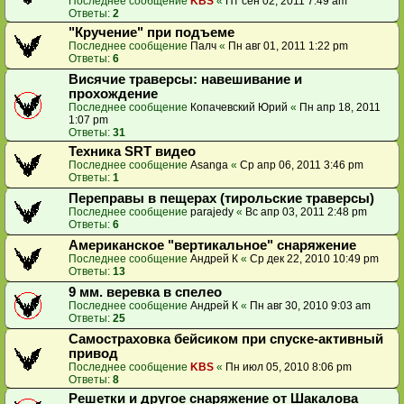
Последнее сообщение
KBS
«
Пт сен 02, 2011 7:49 am
Ответы:
2
"Кручение" при подъеме
Последнее сообщение
Палч
«
Пн авг 01, 2011 1:22 pm
Ответы:
6
Висячие траверсы: навешивание и
прохождение
Последнее сообщение
Копачевский Юрий
«
Пн апр 18, 2011
1:07 pm
Ответы:
31
Техника SRT видео
Последнее сообщение
Asanga
«
Ср апр 06, 2011 3:46 pm
Ответы:
1
Переправы в пещерах (тирольские траверсы)
Последнее сообщение
parajedy
«
Вс апр 03, 2011 2:48 pm
Ответы:
6
Американское "вертикальное" снаряжение
Последнее сообщение
Андрей К
«
Ср дек 22, 2010 10:49 pm
Ответы:
13
9 мм. веревка в спелео
Последнее сообщение
Андрей К
«
Пн авг 30, 2010 9:03 am
Ответы:
25
Самостраховка бейсиком при спуске-активный
привод
Последнее сообщение
KBS
«
Пн июл 05, 2010 8:06 pm
Ответы:
8
Решетки и другое снаряжение от Шакалова