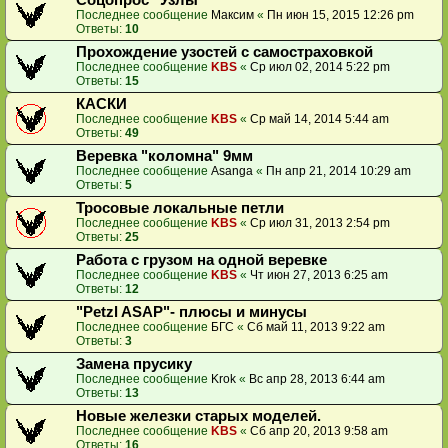
Соцопрос "Узлы"
Последнее сообщение
Максим
«
Пн июн 15, 2015 12:26 pm
Ответы:
10
Прохождение узостей с самостраховкой
Последнее сообщение
KBS
«
Ср июл 02, 2014 5:22 pm
Ответы:
15
КАСКИ
Последнее сообщение
KBS
«
Ср май 14, 2014 5:44 am
Ответы:
49
Веревка "коломна" 9мм
Последнее сообщение
Asanga
«
Пн апр 21, 2014 10:29 am
Ответы:
5
Тросовые локальные петли
Последнее сообщение
KBS
«
Ср июл 31, 2013 2:54 pm
Ответы:
25
Работа с грузом на одной веревке
Последнее сообщение
KBS
«
Чт июн 27, 2013 6:25 am
Ответы:
12
"Petzl ASAP"- плюсы и минусы
Последнее сообщение
БГС
«
Сб май 11, 2013 9:22 am
Ответы:
3
Замена прусику
Последнее сообщение
Krok
«
Вс апр 28, 2013 6:44 am
Ответы:
13
Новые железки старых моделей.
Последнее сообщение
KBS
«
Сб апр 20, 2013 9:58 am
Ответы:
16