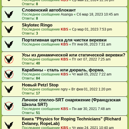
Ответы:
8
Словенский автоблокант
Последнее сообщение
Asanga
«
Сб мар 18, 2023 10:45 am
Ответы:
8
Skylotec Ringo
Последнее сообщение
KBS
«
Ср мар 01, 2023 7:53 pm
Ответы:
3
Портативная щетка для чистки веревки
Последнее сообщение
KBS
«
Пт янв 06, 2023 7:31 am
Усы из динамической или статической веревки?
Последнее сообщение
KBS
«
Пт окт 07, 2022 7:25 am
Ответы:
40
Карабины - сталь или дюраль, форма.
Последнее сообщение
KBS
«
Чт май 05, 2022 7:22 am
Ответы:
84
Новый Petzl Stop
Последнее сообщение
ngry
«
Вт фев 01, 2022 1:20 pm
Ответы:
17
Личное спелео-SRT снаряжение (Французская
Школа SRT)
Последнее сообщение
KBS
«
Пн авг 30, 2021 7:48 am
Ответы:
51
Книга "Physics for Roping Technicians" (Richard
Delaney, RopeLab)
Последнее сообщение
KBS
«
Чт июн 24, 2021 10:40 am