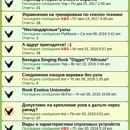
Последнее сообщение
Yog
«
Пн дек 25, 2017 2:40 am
Ответы:
21
Упражнения на тренировках по спелео технике
Последнее сообщение
KBS
«
Пт июл 14, 2017 6:49 am
Ответы:
10
"Нестандартные"узлы
Последнее сообщение
FlyMouse
«
Ср ноя 09, 2016 3:42 pm
Ответы:
3
А вдруг пригодится! ;-)
Последнее сообщение
KBS
«
Вт ноя 01, 2016 6:57 pm
Ответы:
16
Беседка Singing Rock "Digger"/"Allroute"
Последнее сообщение
Yog
«
Вс окт 23, 2016 2:49 am
Ответы:
18
Соединение концов веревки без узла
Последнее сообщение
tror
«
Чт окт 06, 2016 1:35 pm
Ответы:
4
Rock Exotica Unicender
Последнее сообщение
Mr.Fox
«
Чт окт 06, 2016 10:09 am
Допустимо ли крепление усов к дельте через
рапид?
Последнее сообщение
tror
«
Пн окт 03, 2016 8:51 pm
Ответы:
27
Виды и характеристики спусковых устройств
Последнее сообщение
KBS
«
Пт сен 30, 2016 5:19 pm