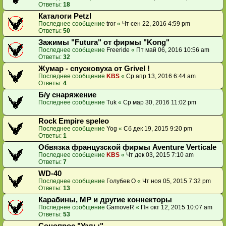
Ответы:
18
Каталоги Petzl
Последнее сообщение
tror
«
Чт сен 22, 2016 4:59 pm
Ответы:
50
Зажимы "Futura" от фирмы "Kong"
Последнее сообщение
Freeride
«
Пт май 06, 2016 10:56 am
Ответы:
32
Жумар - спусковуха от Grivel !
Последнее сообщение
KBS
«
Ср апр 13, 2016 6:44 am
Ответы:
4
Б/у снаряжение
Последнее сообщение
Tuk
«
Ср мар 30, 2016 11:02 pm
Rock Empire speleo
Последнее сообщение
Yog
«
Сб дек 19, 2015 9:20 pm
Ответы:
1
Обвязка французской фирмы Aventure Verticale
Последнее сообщение
KBS
«
Чт дек 03, 2015 7:10 am
Ответы:
7
WD-40
Последнее сообщение
Голубев О
«
Чт ноя 05, 2015 7:32 pm
Ответы:
13
Карабины, МР и другие коннекторы
Последнее сообщение
GamoveR
«
Пн окт 12, 2015 10:07 am
Ответы:
53