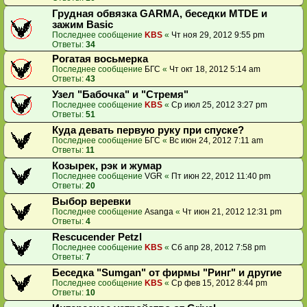
Грудная обвязка GARMA, беседки MTDE и
зажим Basic
Последнее сообщение
KBS
«
Чт ноя 29, 2012 9:55 pm
Ответы:
34
Рогатая восьмерка
Последнее сообщение
БГС
«
Чт окт 18, 2012 5:14 am
Ответы:
43
Узел "Бабочка" и "Стремя"
Последнее сообщение
KBS
«
Ср июл 25, 2012 3:27 pm
Ответы:
51
Куда девать первую руку при спуске?
Последнее сообщение
БГС
«
Вс июн 24, 2012 7:11 am
Ответы:
11
Козырек, рэк и жумар
Последнее сообщение
VGR
«
Пт июн 22, 2012 11:40 pm
Ответы:
20
Выбор веревки
Последнее сообщение
Asanga
«
Чт июн 21, 2012 12:31 pm
Ответы:
4
Rescucender Petzl
Последнее сообщение
KBS
«
Сб апр 28, 2012 7:58 pm
Ответы:
7
Беседка "Sumgan" от фирмы "Ринг" и другие
Последнее сообщение
KBS
«
Ср фев 15, 2012 8:44 pm
Ответы:
10