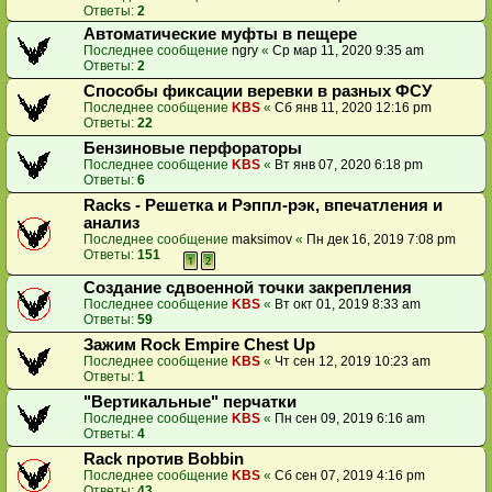
Ответы:
2
Автоматические муфты в пещере
Последнее сообщение
ngry
«
Ср мар 11, 2020 9:35 am
Ответы:
2
Способы фиксации веревки в разных ФСУ
Последнее сообщение
KBS
«
Сб янв 11, 2020 12:16 pm
Ответы:
22
Бензиновые перфораторы
Последнее сообщение
KBS
«
Вт янв 07, 2020 6:18 pm
Ответы:
6
Racks - Решетка и Рэппл-рэк, впечатления и
анализ
Последнее сообщение
maksimov
«
Пн дек 16, 2019 7:08 pm
Ответы:
151
1
2
Создание сдвоенной точки закрепления
Последнее сообщение
KBS
«
Вт окт 01, 2019 8:33 am
Ответы:
59
Зажим Rock Empire Chest Up
Последнее сообщение
KBS
«
Чт сен 12, 2019 10:23 am
Ответы:
1
"Вертикальные" перчатки
Последнее сообщение
KBS
«
Пн сен 09, 2019 6:16 am
Ответы:
4
Rack против Bobbin
Последнее сообщение
KBS
«
Сб сен 07, 2019 4:16 pm
Ответы:
43