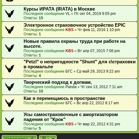
Курсы ИРАТА (IRATA) в Москве
Последнее сообщение
VL
«
Пт окт 04, 2019 9:05 pm
Ответы:
15
Электронное страховочное устройство EPIC
Последнее сообщение
KBS
«
Чт фев 11, 2016 1:10 pm
Ответы:
1
Новые правила охраны труда при работе на
высоте.
Последнее сообщение
KBS
«
Вт апр 07, 2015 7:06 pm
Ответы:
1
"Petzl" о непригодности "Shunt" для с\страховки
в промальпе
Последнее сообщение
БГС
«
Ср май 29, 2013 9:22 am
Ответы:
4
Творческий подход к догмам,
Последнее сообщение
Panda
«
Чт сен 13, 2012 7:11 am
Ответы:
10
Как я перемещаюсь в пространстве
Последнее сообщение
БГС
«
Вс апр 22, 2012 8:17 am
Усы самостраховочные с амортизатором
падения от "Крок"
Последнее сообщение
KBS
«
Чт мар 22, 2012 4:31 pm
Ответы:
5
Новая тема