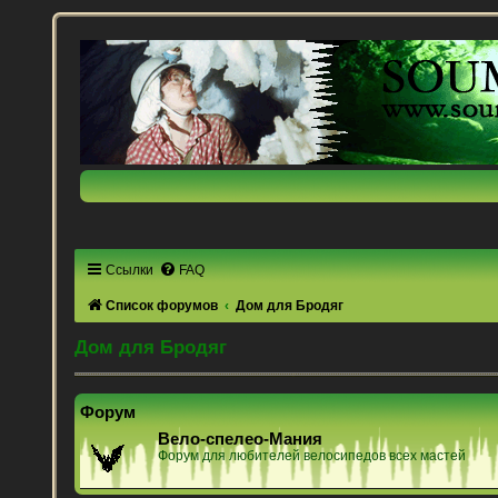
Ссылки
FAQ
Список форумов
Дом для Бродяг
Дом для Бродяг
Форум
Вело-спелео-Мания
Форум для любителей велосипедов всех мастей