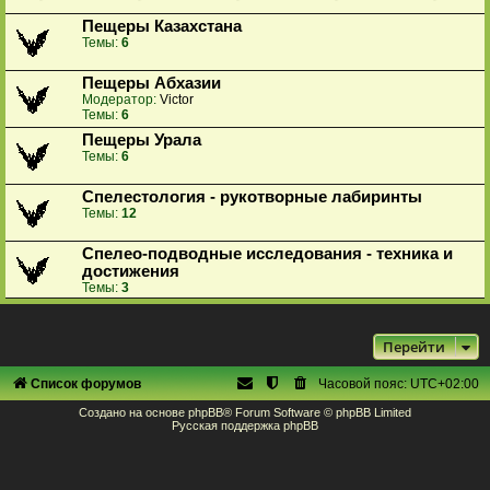
Пещеры Казахстана
Темы:
6
Пещеры Абхазии
Модератор:
Victor
Темы:
6
Пещеры Урала
Темы:
6
Спелестология - рукотворные лабиринты
Темы:
12
Спелео-подводные исследования - техника и
достижения
Темы:
3
Перейти
Список форумов
Часовой пояс:
UTC+02:00
Создано на основе
phpBB
® Forum Software © phpBB Limited
Русская поддержка phpBB